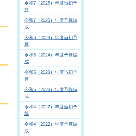
令和7（2025）年度当初予
算
令和7（2025）年度予算編
成
令和6（2024）年度当初予
算
令和6（2024）年度予算編
成
令和5（2023）年度当初予
算
令和5（2023）年度予算編
成
令和4（2022）年度当初予
算
令和4（2022）年度予算編
成