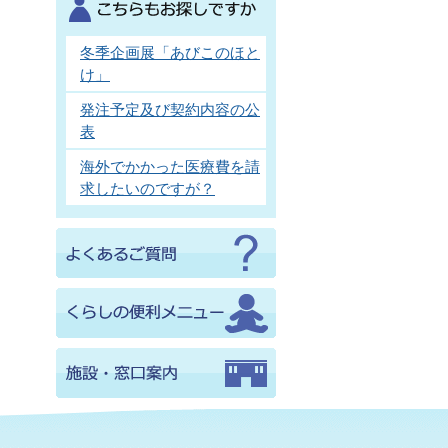
冬季企画展「あびこのほと
け」
発注予定及び契約内容の公
表
海外でかかった医療費を請
求したいのですが？