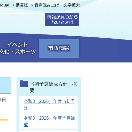
ingual
携帯版
音声読み上げ・文字拡大
当初予算編成方針・概
要
1日
令和8（2026）年度当初予
算
令和8（2026）年度予算編
成