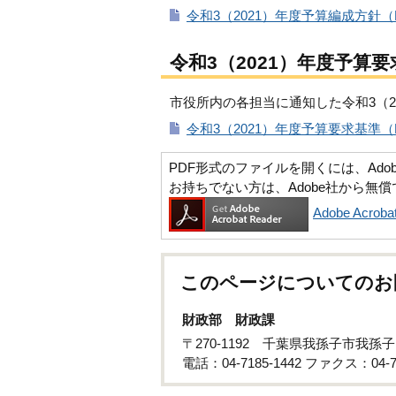
令和3（2021）年度予算編成方針（P
令和3（2021）年度予算
市役所内の各担当に通知した令和3（2
令和3（2021）年度予算要求基準（P
PDF形式のファイルを開くには、Adobe Ac
お持ちでない方は、Adobe社から無
Adobe Acr
このページについてのお
財政部 財政課
〒270-1192 千葉県我孫子市我孫
電話：04-7185-1442 ファクス：04-71