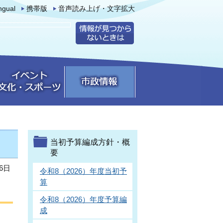
ingual
携帯版
音声読み上げ・文字拡大
当初予算編成方針・概
要
6日
令和8（2026）年度当初予
算
令和8（2026）年度予算編
成