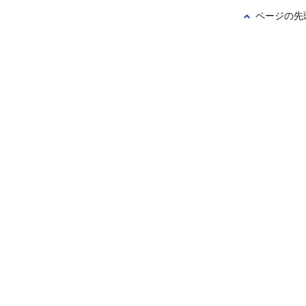
ページの先