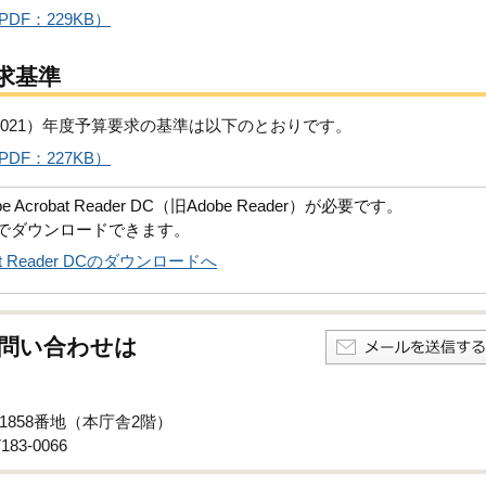
DF：229KB）
要求基準
021）年度予算要求の基準は以下のとおりです。
DF：227KB）
robat Reader DC（旧Adobe Reader）が必要です。
償でダウンロードできます。
obat Reader DCのダウンロードへ
問い合わせは
子1858番地（本庁舎2階）
83-0066