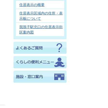
住居表示の概要
住居表示区域内の住所・表
示板について
我孫子駅北口の住居表示街
区案内図