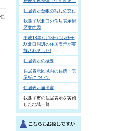
居表示再整備（住所変更）
住居表示台帳の写しの交付
、住
我孫子駅北口の住居表示街
区案内図
平成18年7月18日に我孫子
駅北口周辺の住居表示が実
施されました!
住居表示の概要
住居表示区域内の住所・表
示板について
住居表示届出書
我孫子市の住居表示を実施
した地域一覧