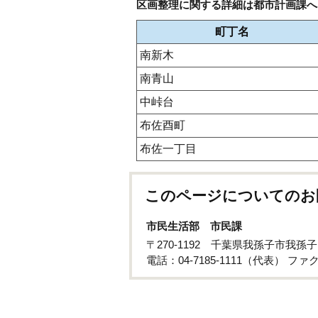
区画整理に関する詳細は都市計画課へ
町丁名
南新木
南青山
中峠台
布佐酉町
布佐一丁目
このページについてのお
市民生活部 市民課
〒270-1192 千葉県我孫子市我孫
電話：04-7185-1111（代表） ファクス