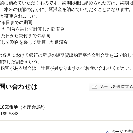
的に納めていただくものです。納期限後に納められた方は、納期
、本来の税額のほかに、延滞金を納めていただくことになります
いが変更されました。
する日までの期間
した割合を乗じて計算した延滞金
した日から納付までの期間
加算して割合を乗じて計算した延滞金
での各月における銀行の新規の短期貸出約定平均金利合計を12で除し
加算した割合をいう。
滞納税額がある場合は、計算が異なりますのでお問い合わせください
問い合わせは
子1858番地（本庁舎1階）
85-5843
ページの先