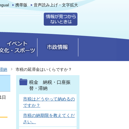
ingual
携帯版
音声読み上げ・文字拡大
滞納
市税の延滞金はいくらですか？
税金 納税・口座振
替・滞納
1日
市税はどうやって納めるの
ですか？
市税の納期限を教えてくだ
さい。