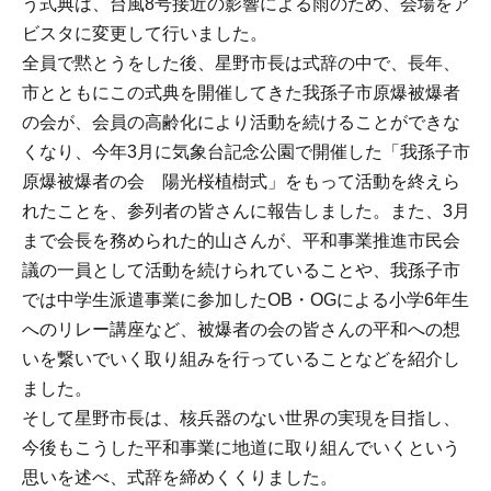
う式典は、台風8号接近の影響による雨のため、会場をア
ビスタに変更して行いました。
全員で黙とうをした後、星野市長は式辞の中で、長年、
市とともにこの式典を開催してきた我孫子市原爆被爆者
の会が、会員の高齢化により活動を続けることができな
くなり、今年3月に気象台記念公園で開催した「我孫子市
原爆被爆者の会 陽光桜植樹式」をもって活動を終えら
れたことを、参列者の皆さんに報告しました。また、3月
まで会長を務められた的山さんが、平和事業推進市民会
議の一員として活動を続けられていることや、我孫子市
では中学生派遣事業に参加したOB・OGによる小学6年生
へのリレー講座など、被爆者の会の皆さんの平和への想
いを繋いでいく取り組みを行っていることなどを紹介し
ました。
そして星野市長は、核兵器のない世界の実現を目指し、
今後もこうした平和事業に地道に取り組んでいくという
思いを述べ、式辞を締めくくりました。