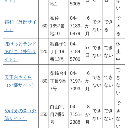
イト）
日
る
る
な
地1
5005
い
布佐
04-
6
で
禮和（外部サイ
でき
でき
60
1857番
7189-
か
き
ト）
ない
る
地10
0879
月
る
ぽけっとランド
我孫子1
04-
休
57
でき
でき
あびこ（外部サ
120
丁目19
7184-
止
日
ない
ない
イト）
番13号
5700
中
で
柴崎台4
04-
6
天王台さくら
でき
でき
き
80
丁目9番
7197-
か
（外部サイト）
ない
ない
な
7号
7093
月
い
で
白山2丁
04-
8
めばえの森（外
でき
でき
き
150
目7番5
7151-
か
部サイト）
ない
ない
な
号
2388
月
い