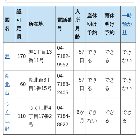
認
入
産休
育休
一時
園
可
電話番
所
所在地
明け
明け
預か
名
定
号
月
予約
予約
り
員
齢
04-
寿1丁目13
57
でき
でき
でき
寿
170
7182-
番11号
日
る
る
ない
9552
湖
04-
湖北台3丁
57
でき
でき
でき
北
60
7188-
目1番15号
日
る
る
ない
台
2405
つ
つくし野4
04-
く
6か
でき
でき
でき
110
丁目17番2
7184-
し
月
ない
る
る
号
8822
野