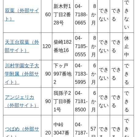
で
新木野1
04-
8
双葉（外部サイ
でき
でき
き
60
丁目2番
7188-
か
ト）
ない
る
な
28号
0665
月
い
04-
8
休
天王台双葉（外
柴崎182
でき
でき
120
7185-
か
止
部サイト）
番地16
ない
る
0555
月
中
川村学園女子大
下ヶ戸
04-
6
で
でき
でき
学附属（外部サ
90
997番地
7183-
か
き
ない
る
イト）
2
5995
月
る
我孫子2
04-
6
で
アンジェリカ
でき
でき
90
丁目8番
7181-
か
き
（外部サイト）
ない
る
1号
8500
月
る
で
中峠
04-
つばめ（外部サ
57
でき
でき
き
20
3047番
7187-