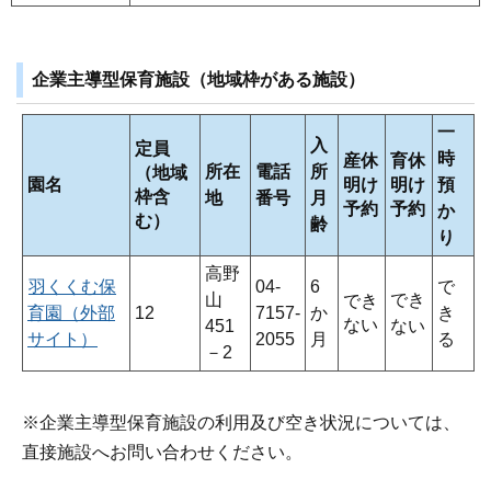
企業主導型保育施設（地域枠がある施設）
一
入
定員
時
産休
育休
所在
電話
所
（地域
園名
明け
明け
預
枠含
地
番号
月
予約
予約
か
む）
齢
り
高野
羽くくむ保
04‐
6
で
山
でき
でき
育園（外部
12
7157‐
か
き
ない
451
ない
サイト）
2055
月
る
－2
※企業主導型保育施設の利用及び空き状況については、
直接施設へお問い合わせください。