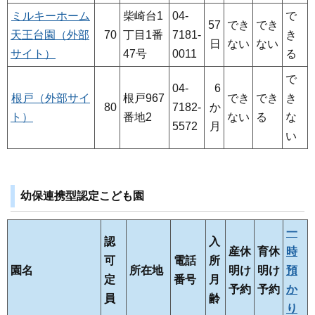
ミルキーホーム
柴崎台1
04-
で
57
でき
でき
天王台園（外部
70
丁目1番
7181-
き
日
ない
ない
サイト）
47号
0011
る
で
04-
6
根戸（外部サイ
根戸967
でき
でき
き
80
7182-
か
ト）
番地2
ない
る
な
5572
月
い
幼保連携型認定こども園
一
認
入
産休
育休
時
可
電話
所
園名
所在地
明け
明け
預
定
番号
月
予約
予約
か
員
齢
り