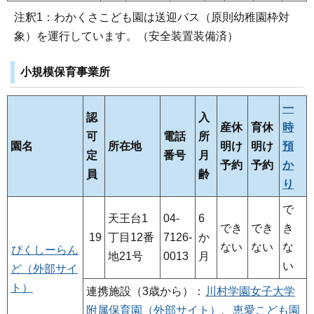
注釈1：わかくさこども園は送迎バス（原則幼稚園枠対
象）を運行しています。（安全装置装備済）
小規模保育事業所
一
認
入
産休
育休
時
可
電話
所
園名
所在地
明け
明け
預
定
番号
月
予約
予約
か
員
齢
り
で
天王台1
04-
6
でき
でき
き
19
丁目12番
7126-
か
ない
ない
な
ぴくしーらん
地21号
0013
月
い
ど（外部サイ
ト）
連携施設（3歳から）：
川村学園女子大学
附属保育園（外部サイト）
、
恵愛こども園