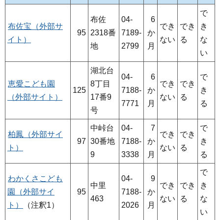
で
布佐
04-
6
布佐宝（外部サ
でき
でき
き
95
2318番
7189-
か
イト）
ない
る
な
地
2799
月
い
湖北台
04-
6
で
恵愛こども園
8丁目
でき
でき
125
7188-
か
き
（外部サイト）
17番9
ない
る
7771
月
る
号
中峠台
04-
7
で
柏鳳（外部サイ
でき
でき
97
30番地
7188-
か
き
ト）
ない
る
9
3338
月
る
で
わかくさこども
04-
9
中里
でき
でき
き
園（外部サイ
95
7188-
か
463
ない
る
な
ト）
（注釈1）
2026
月
い