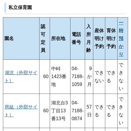
私立保育園
一
認
入
産休
育休
時
可
電話
所
園名
所在地
明け
明け
預
定
番号
月
予約
予約
か
員
齢
り
で
中峠
04-
9
湖北（外部サイ
でき
でき
き
60
1423番
7188-
か
ト）
ない
る
な
地
1059
月
い
で
湖北台3
04-
慈紘（外部サイ
57
でき
でき
き
60
丁目13
7188-
ト）
日
る
る
な
番13号
0874
い