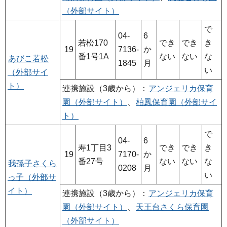
（外部サイト）
で
04-
6
若松170
でき
でき
き
19
7136-
か
番1号1A
ない
ない
な
あびこ若松
1845
月
い
（外部サイ
ト）
連携施設（3歳から）：
アンジェリカ保育
園（外部サイト）
、
柏鳳保育園（外部サイ
ト）
で
04-
6
寿1丁目3
でき
でき
き
19
7170-
か
番27号
ない
ない
な
我孫子さくら
0208
月
い
っ子（外部サ
イト）
連携施設（3歳から）：
アンジェリカ保育
園（外部サイト）
、
天王台さくら保育園
（外部サイト）