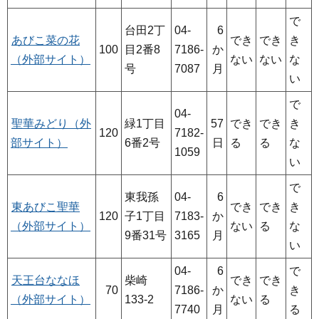
で
台田2丁
04-
6
あびこ菜の花
でき
でき
き
100
目2番8
7186-
か
（外部サイト）
ない
ない
な
号
7087
月
い
で
04-
聖華みどり（外
緑1丁目
57
でき
でき
き
120
7182-
部サイト）
6番2号
日
る
る
な
1059
い
で
東我孫
04-
6
東あびこ聖華
でき
でき
き
120
子1丁目
7183-
か
（外部サイト）
ない
る
な
9番31号
3165
月
い
04-
6
で
天王台ななほ
柴崎
でき
でき
70
7186-
か
き
（外部サイト）
133-2
ない
る
7740
月
る