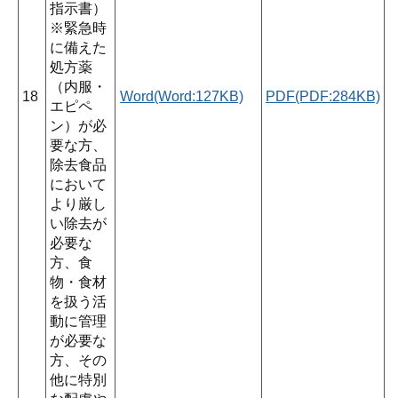
指示書）
※緊急時
に備えた
処方薬
（内服・
18
Word(Word:127KB)
PDF(PDF:284KB)
エピペ
ン）が必
要な方、
除去食品
において
より厳し
い除去が
必要な
方、食
物・食材
を扱う活
動に管理
が必要な
方、その
他に特別