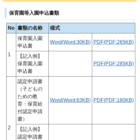
保育園等入園申込書類
No
書類の名称
様式
保育園入園
Word(Word:30KB)
PDF(PDF:265KB)
申込書
1
【記入例】
保育園入園
PDF(PDF:285KB)
申込書
認定申請書
（子どもの
ための教
Word(Word:63KB)
PDF(PDF:180KB)
育・保育給
付認定申請
書）
2
【記入例】
認定申請書