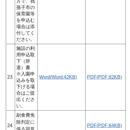
方で、我
孫子市の
保育園等
を申込む
場合は添
付してく
ださい。
施設の利
用申込取
下（辞
退）書
※入園申
23
Word(Word:42KB)
PDF(PDF:82KB)
込みを取
下げる場
合はご提
出くださ
い。
副食費免
除判定に
24
PDF(PDF:64KB)
係る同意