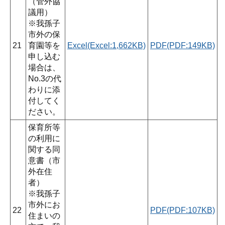
（管外協
議用）
※我孫子
市外の保
21
育園等を
Excel(Excel:1,662KB)
PDF(PDF:149KB)
申し込む
場合は、
No.3の代
わりに添
付してく
ださい。
保育所等
の利用に
関する同
意書（市
外在住
者）
※我孫子
市外にお
22
PDF(PDF:107KB)
住まいの