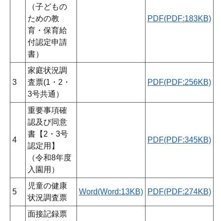
（子どもの
ための教
PDF(PDF:183KB)
育・保育給
付認定申請
書）
家庭状況調
3
査票(1・2・
PDF(PDF:256KB)
3号共通）
重要事項確
認及び同意
書【2・3号
4
PDF(PDF:345KB)
認定用】
（令和8年度
入園用）
児童の健康
5
Word(Word:13KB)
PDF(PDF:274KB)
状況調査票
面接記録票