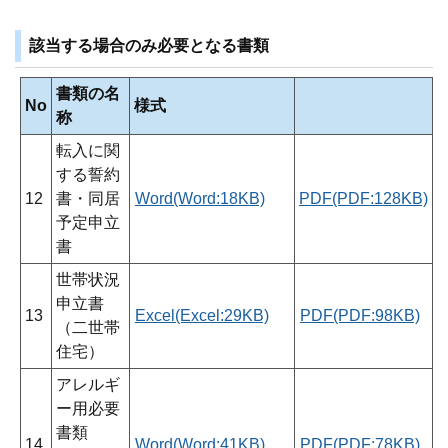
該当する場合のみ必要となる書類
書類の名
No
様式
称
転入に関
する誓約
12
書・同居
Word(Word:18KB)
PDF(PDF:128KB)
予定申立
書
世帯状況
申立書
13
Excel(Excel:29KB)
PDF(PDF:98KB)
（二世帯
住宅）
アレルギ
ー用必要
書類
14
Word(Word:41KB)
PDF(PDF:78KB)