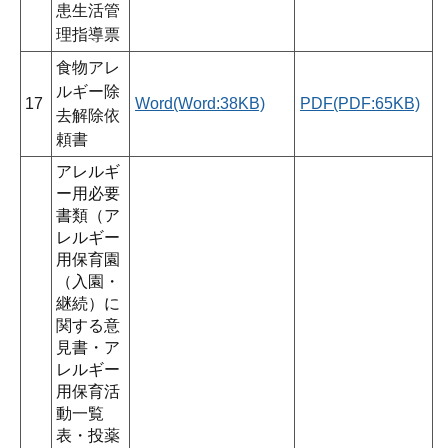
患生活管
理指導票
食物アレ
ルギー除
17
Word(Word:38KB)
PDF(PDF:65KB)
去解除依
頼書
アレルギ
ー用必要
書類（ア
レルギー
用保育園
（入園・
継続）に
関する意
見書・ア
レルギー
用保育活
動一覧
表・投薬