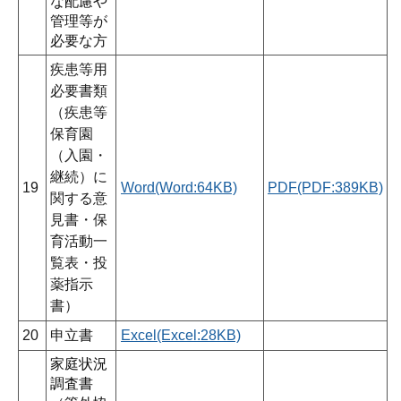
な配慮や
管理等が
必要な方
疾患等用
必要書類
（疾患等
保育園
（入園・
継続）に
19
Word(Word:64KB)
PDF(PDF:389KB)
関する意
見書・保
育活動一
覧表・投
薬指示
書）
20
申立書
Excel(Excel:28KB)
家庭状況
調査書