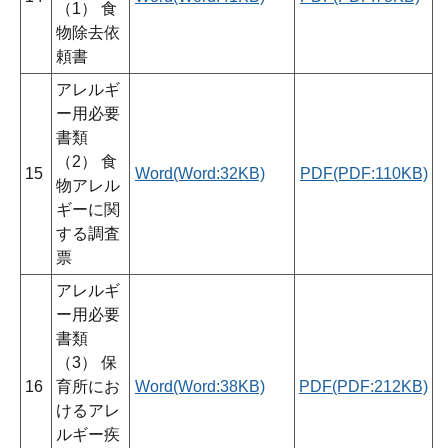
（1） 食
物除去依
頼書
アレルギ
ー用必要
書類
（2） 食
15
Word(Word:32KB)
PDF(PDF:110KB)
物アレル
ギーに関
する調査
票
アレルギ
ー用必要
書類
（3） 保
16
育所にお
Word(Word:38KB)
PDF(PDF:212KB)
けるアレ
ルギー疾