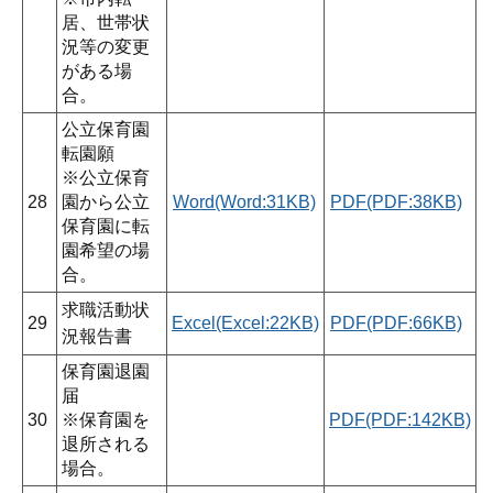
居、世帯状
況等の変更
がある場
合。
公立保育園
転園願
※公立保育
28
園から公立
Word(Word:31KB)
PDF(PDF:38KB)
保育園に転
園希望の場
合。
求職活動状
29
Excel(Excel:22KB)
PDF(PDF:66KB)
況報告書
保育園退園
届
30
※保育園を
PDF(PDF:142KB)
退所される
場合。