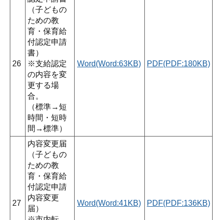
（子どもの
ための教
育・保育給
付認定申請
書）
26
※支給認定
Word(Word:63KB)
PDF(PDF:180KB)
の内容を変
更する場
合。
（標準→短
時間・短時
間→標準）
内容変更届
（子どもの
ための教
育・保育給
付認定申請
内容変更
27
Word(Word:41KB)
PDF(PDF:136KB)
届）
※市内転