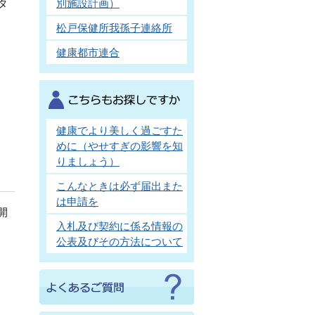
別施設計画）
タ
松戸保健所我孫子連絡所
健康都市連合
健康でより美しく過ごすた
めに（やせすぎの影響を知
りましょう）
こんなときは必ず届出また
は申請を
開
入札及び契約に係る情報の
公表及びその方法について