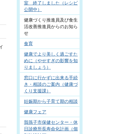
室 終了しました（レシピ
公開中）
健康づくり推進員及び食生
活改善推進員からのお知ら
せ
食育
イ
健康でより美しく過ごすた
めに（やせすぎの影響を知
りましょう）
窓口に行かずに出来る手続
き・相談のご案内（健康づ
くり支援課）
妊娠期から子育て期の相談
健康フェア
我孫子市保健センター・休
日診療所長寿命化計画（個