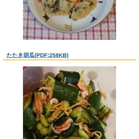
たたき胡瓜(PDF:258KB)