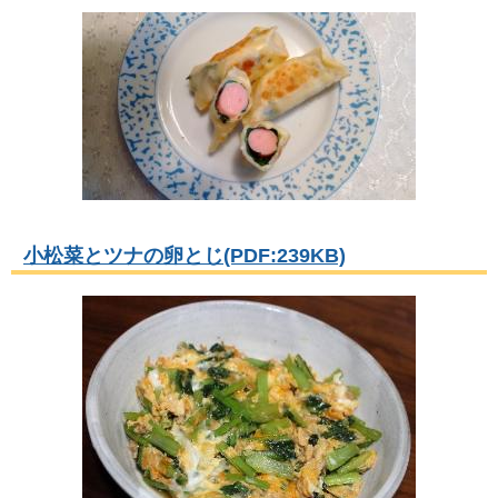
小松菜とツナの卵とじ(PDF:239KB)