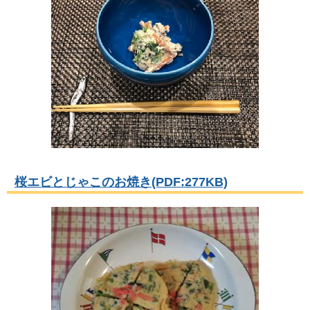
桜エビとじゃこのお焼き(PDF:277KB)