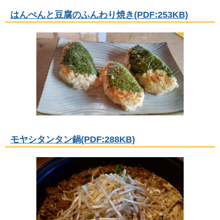
はんぺんと豆腐のふんわり焼き(PDF:253KB)
モヤシタンタン鍋(PDF:288KB)