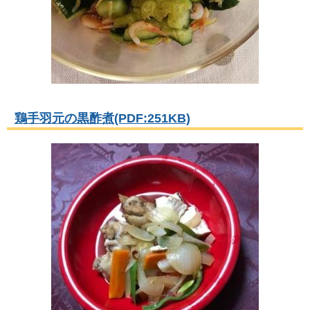
鶏手羽元の黒酢煮(PDF:251KB)