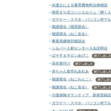
弁護士による養育費無料法律相談
喫茶まち活コンシエルジュ「輝く
ガラケー・スマホ・パソコン何で
猫譲渡会（猫里親会）
猫譲渡会（ねこ友会）
事業承継個別相談会
シルバー人材センター入会説明会
ぱそすまサロンあびこ
浴衣着付け
赤ちゃん食堂れあれあ
猫譲渡会（ねこわんこ）
猫譲渡会（ねこ友会）
介護保険ボランティア 新規登録
ガラケー・スマホ・パソコン何で