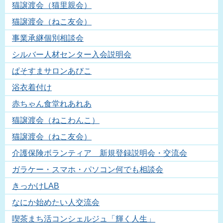
猫譲渡会（猫里親会）
猫譲渡会（ねこ友会）
事業承継個別相談会
シルバー人材センター入会説明会
ぱそすまサロンあびこ
浴衣着付け
赤ちゃん食堂れあれあ
猫譲渡会（ねこわんこ）
猫譲渡会（ねこ友会）
介護保険ボランティア 新規登録説明会・交流会
ガラケー・スマホ・パソコン何でも相談会
きっかけLAB
なにか始めたい人交流会
喫茶まち活コンシェルジュ「輝く人生」