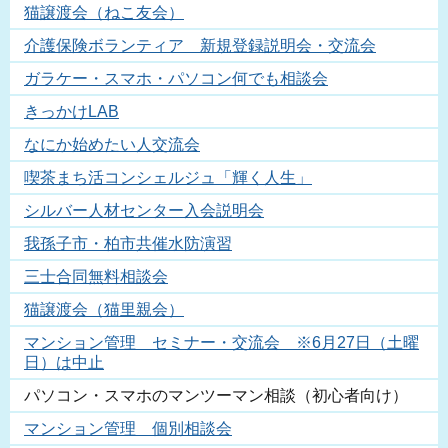
猫譲渡会（ねこ友会）
介護保険ボランティア 新規登録説明会・交流会
ガラケー・スマホ・パソコン何でも相談会
きっかけLAB
なにか始めたい人交流会
喫茶まち活コンシェルジュ「輝く人生」
シルバー人材センター入会説明会
我孫子市・柏市共催水防演習
三士合同無料相談会
猫譲渡会（猫里親会）
マンション管理 セミナー・交流会 ※6月27日（土曜
日）は中止
パソコン・スマホのマンツーマン相談（初心者向け）
マンション管理 個別相談会