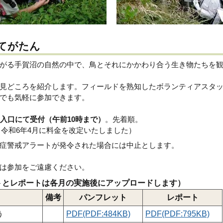
 てがたん
がる手賀沼の自然の中で、鳥とそれにかかわり合う生き物たちを
見どころを紹介します。フィールドを熟知したボランティアスタ
でも気軽に参加できます。
入口にて受付（午前10時まで）
。先着順。
円（令和6年4月に料金を改定いたしました）
症警戒アラートが発令された場合には中止とします。
は参加をご遠慮ください。
ットとレポートは各月の実施後にアップロードします）
備考
パンフレット
レポート
う
PDF(PDF:484KB)
PDF(PDF:795KB)