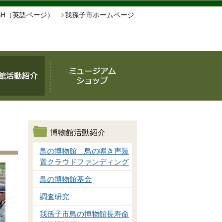
ISH（英語ページ）
我孫子市ホームページ
博物館活動紹介
鳥の博物館 鳥の鳴き声装
置クラウドファンディング
鳥の博物館基金
調査研究
我孫子市鳥の博物館長寿命