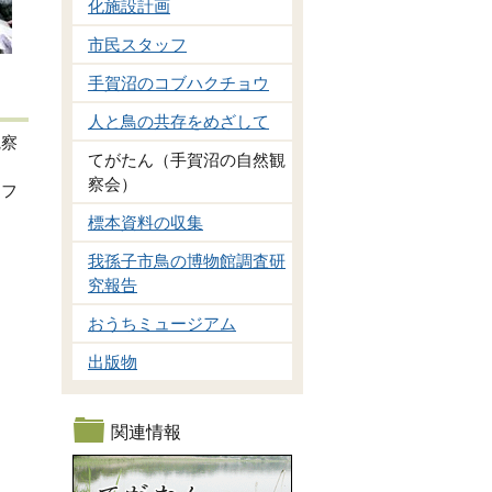
化施設計画
市民スタッフ
手賀沼のコブハクチョウ
人と鳥の共存をめざして
観察
てがたん（手賀沼の自然観
察会）
ッフ
標本資料の収集
我孫子市鳥の博物館調査研
究報告
おうちミュージアム
出版物
関連情報