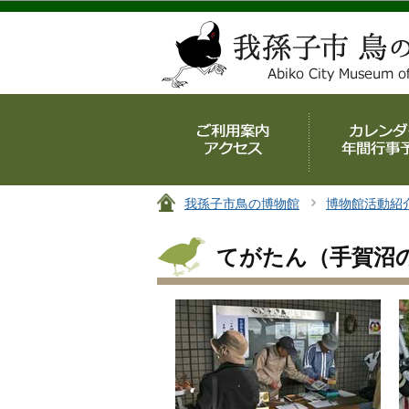
我孫子市鳥の博物館
博物館活動紹
てがたん（手賀沼