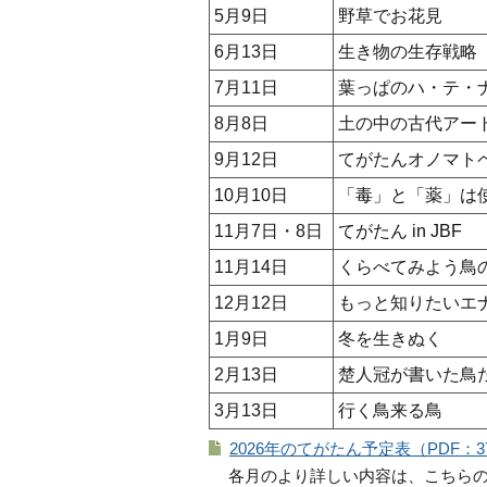
5月9日
野草でお花見
6月13日
生き物の生存戦略
7月11日
葉っぱのハ・テ・
8月8日
土の中の古代アー
9月12日
てがたんオノマト
10月10日
「毒」と「薬」は
11月7日・8日
てがたん in JBF
11月14日
くらべてみよう鳥
12月12日
もっと知りたいエ
1月9日
冬を生きぬく
2月13日
楚人冠が書いた鳥
3月13日
行く鳥来る鳥
2026年のてがたん予定表（PDF：3
各月のより詳しい内容は、こちら