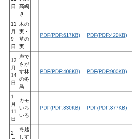
日
高鳴
き
11
木の
月
実・
PDF(PDF:617KB)
PDF(PDF:420KB)
9
草の
日
実
声で
12
さが
月
す林
PDF(PDF:408KB)
PDF(PDF:900KB)
14
の冬
日
鳥
1
カモ
月
いろ
PDF(PDF:830KB)
PDF(PDF:877KB)
11
いろ
日
冬越
2
しす