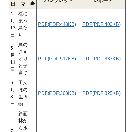
パンフレット
レポート
日
マ
考
4
桜に
月
集う
PDF(PDF:448KB)
PDF(PDF:403KB)
13
鳥た
日
ち
鳥の
5
さえ
月
ずり
PDF(PDF:517KB)
PDF(PDF:337KB)
11
と子
日
育て
6
田ん
月
ぼの
PDF(PDF:363KB)
PDF(PDF:325KB)
8
生き
日
物
斜面
林か
ら水
7