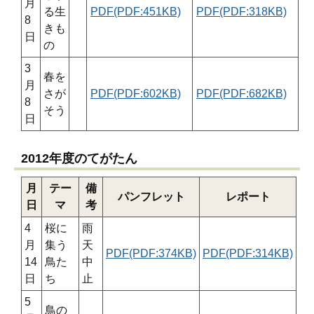
月
る生
PDF(PDF:451KB)
PDF(PDF:318KB)
8
きも
日
の
3
春を
月
さが
PDF(PDF:602KB)
PDF(PDF:682KB)
8
そう
日
2012年度のてがたん
月
テー
備
パンフレット
レポート
日
マ
考
4
桜に
雨
月
集う
天
PDF(PDF:374KB)
PDF(PDF:314KB)
14
鳥た
中
日
ち
止
5
鳥の