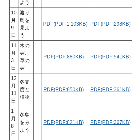
よう
10
渡り
月
鳥を
PDF(PDF:1,103KB)
PDF(PDF:298KB)
9
見よ
日
う
11
木の
月
実、
PDF(PDF:880KB)
PDF(PDF:541KB)
3
草の
日
実
12
冬支
月
度と
PDF(PDF:850KB)
PDF(PDF:361KB)
11
植物
日
1
冬鳥
月
をみ
PDF(PDF:821KB)
PDF(PDF:367KB)
8
よう
日