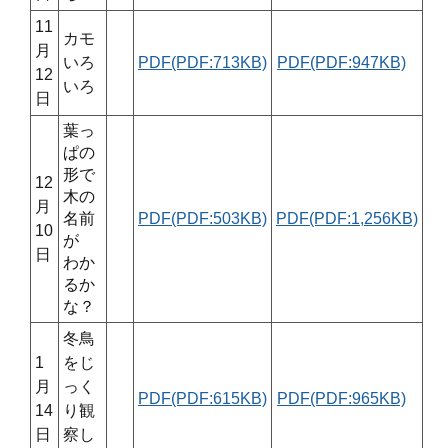
11
カモ
月
いろ
PDF(PDF:713KB)
PDF(PDF:947KB)
12
いろ
日
葉っ
ぱの
形で
12
木の
月
名前
PDF(PDF:503KB)
PDF(PDF:1,256KB)
10
が
日
わか
るか
な？
冬鳥
1
をじ
月
っく
PDF(PDF:615KB)
PDF(PDF:965KB)
14
り観
日
察し