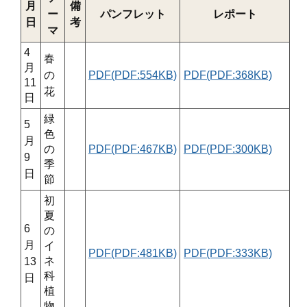
月
備
ー
パンフレット
レポート
日
考
マ
4
春
月
の
PDF(PDF:554KB)
PDF(PDF:368KB)
11
花
日
緑
5
色
月
の
PDF(PDF:467KB)
PDF(PDF:300KB)
9
季
日
節
初
夏
6
の
月
イ
PDF(PDF:481KB)
PDF(PDF:333KB)
ネ
13
科
日
植
物