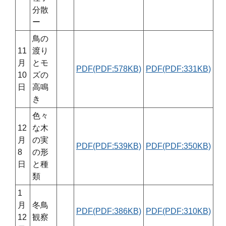
分散
ー
鳥の
11
渡り
月
とモ
PDF(PDF:578KB)
PDF(PDF:331KB)
10
ズの
日
高鳴
き
色々
12
な木
月
の実
PDF(PDF:539KB)
PDF(PDF:350KB)
8
の形
日
と種
類
1
月
冬鳥
PDF(PDF:386KB)
PDF(PDF:310KB)
12
観察