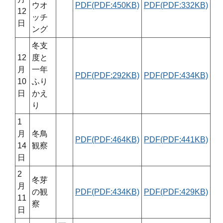
ウオ
PDF(PDF:450KB)
PDF(PDF:332KB)
12
ッチ
日
ング
冬支
12
度と
月
一年
PDF(PDF:292KB)
PDF(PDF:434KB)
10
ふり
日
かえ
り
1
月
冬鳥
PDF(PDF:464KB)
PDF(PDF:441KB)
14
観察
日
2
冬芽
月
の観
PDF(PDF:434KB)
PDF(PDF:429KB)
11
察
日