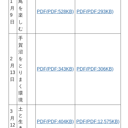
1
鳥
月
を
PDF(PDF:528KB)
PDF(PDF:293KB)
9
楽
日
し
む
手
賀
沼
2
を
月
と
PDF(PDF:343KB)
PDF(PDF:306KB)
13
り
日
ま
く
環
境
土
3
と
月
生
PDF(PDF:404KB)
PDF(PDF:12,575KB)
12
き