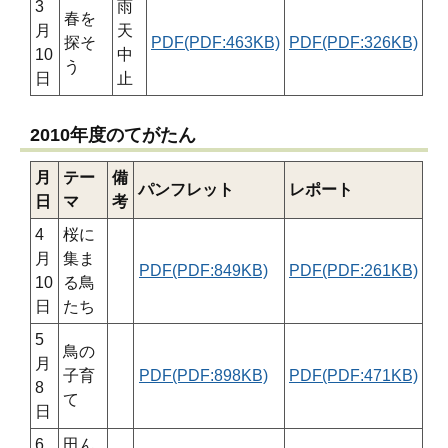
3
雨
春を
月
天
探そ
PDF(PDF:463KB)
PDF(PDF:326KB)
10
中
う
日
止
2010年度のてがたん
月
テー
備
パンフレット
レポート
日
マ
考
4
桜に
月
集ま
PDF(PDF:849KB)
PDF(PDF:261KB)
10
る鳥
日
たち
5
鳥の
月
子育
PDF(PDF:898KB)
PDF(PDF:471KB)
8
て
日
6
田ん