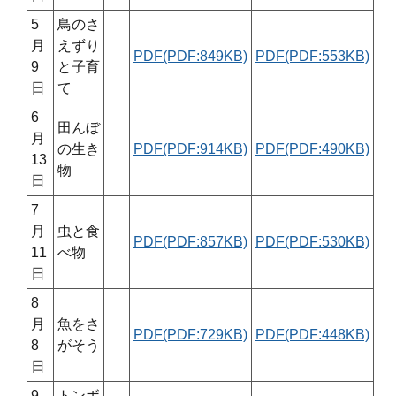
5
鳥のさ
月
えずり
PDF(PDF:849KB)
PDF(PDF:553KB)
9
と子育
日
て
6
田んぼ
月
の生き
PDF(PDF:914KB)
PDF(PDF:490KB)
13
物
日
7
月
虫と食
PDF(PDF:857KB)
PDF(PDF:530KB)
11
べ物
日
8
月
魚をさ
PDF(PDF:729KB)
PDF(PDF:448KB)
8
がそう
日
9
トンボ