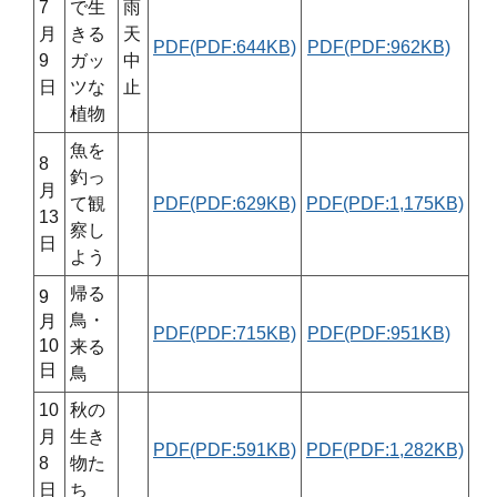
7
で生
雨
月
きる
天
PDF(PDF:644KB)
PDF(PDF:962KB)
9
ガッ
中
日
ツな
止
植物
魚を
8
釣っ
月
て観
PDF(PDF:629KB)
PDF(PDF:1,175KB)
13
察し
日
よう
帰る
9
鳥・
月
PDF(PDF:715KB)
PDF(PDF:951KB)
10
来る
日
鳥
10
秋の
月
生き
PDF(PDF:591KB)
PDF(PDF:1,282KB)
8
物た
日
ち