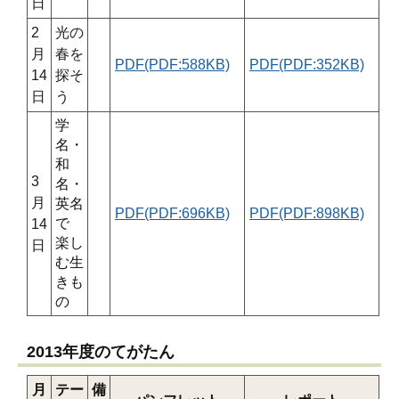
日
2
光の
月
春を
PDF(PDF:588KB)
PDF(PDF:352KB)
14
探そ
日
う
学
名・
和
3
名・
月
英名
PDF(PDF:696KB)
PDF(PDF:898KB)
で
14
楽し
日
む生
きも
の
2013年度のてがたん
月
テー
備