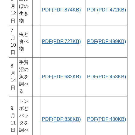
月
ぼの
PDF(PDF:874KB)
PDF(PDF:472KB)
12
生き
日
物
7
虫と
月
食べ
PDF(PDF:727KB)
PDF(PDF:499KB)
10
物
日
手賀
8
沼の
月
魚を
PDF(PDF:683KB)
PDF(PDF:453KB)
14
調べ
日
る
トン
9
ボと
月
バッ
PDF(PDF:838KB)
PDF(PDF:480KB)
11
タを
日
調べ