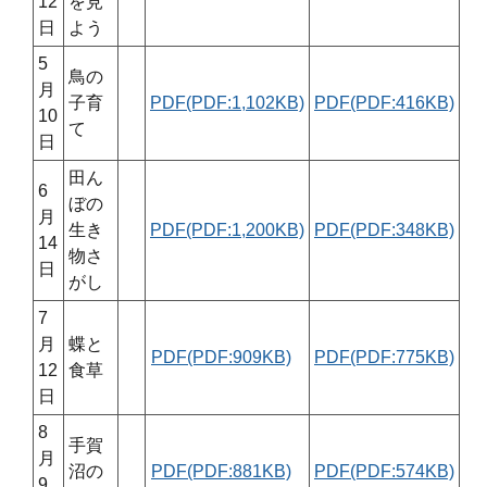
12
を見
日
よう
5
鳥の
月
子育
PDF(PDF:1,102KB)
PDF(PDF:416KB)
10
て
日
田ん
6
ぼの
月
生き
PDF(PDF:1,200KB)
PDF(PDF:348KB)
14
物さ
日
がし
7
月
蝶と
PDF(PDF:909KB)
PDF(PDF:775KB)
12
食草
日
8
手賀
月
沼の
PDF(PDF:881KB)
PDF(PDF:574KB)
9