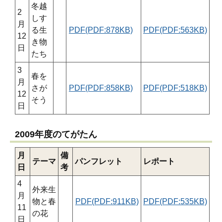
冬越
2
しす
月
る生
PDF(PDF:878KB)
PDF(PDF:563KB)
12
き物
日
たち
3
春を
月
さが
PDF(PDF:858KB)
PDF(PDF:518KB)
12
そう
日
2009年度のてがたん
月
備
テーマ
パンフレット
レポート
日
考
4
外来生
月
物と春
PDF(PDF:911KB)
PDF(PDF:535KB)
11
の花
日