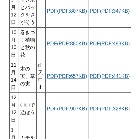
月
とバッ
PDF(PDF:807KB)
PDF(PDF:347KB)
12
タをさ
日
がそう
10
巻きつ
月
く植物
PDF(PDF:880KB)
PDF(PDF:493KB)
10
と秋の
日
花
11
雨
木の
月
天
実、草
PDF(PDF:657KB)
PDF(PDF:441KB)
14
中
の実
日
止
12
月
〇〇で
PDF(PDF:907KB)
PDF(PDF:328KB)
12
遊ぼう
日
1
月
カモを