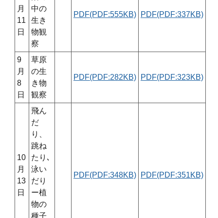
月
中の
PDF(PDF:555KB)
PDF(PDF:337KB)
11
生き
日
物観
察
9
草原
月
の生
PDF(PDF:282KB)
PDF(PDF:323KB)
8
き物
日
観察
飛ん
だ
り、
跳ね
10
たり､
月
泳い
PDF(PDF:348KB)
PDF(PDF:351KB)
13
だり
日
ー植
物の
種子