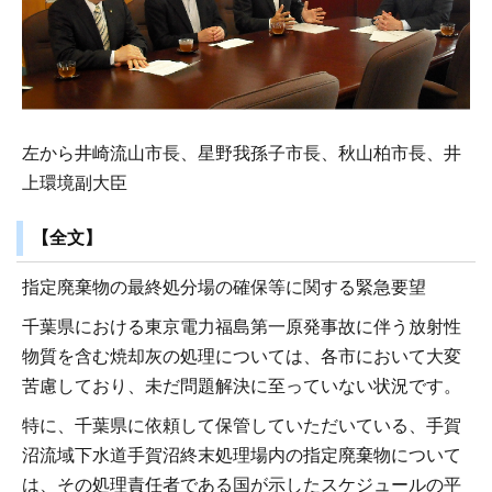
左から井崎流山市長、星野我孫子市長、秋山柏市長、井
上環境副大臣
【全文】
指定廃棄物の最終処分場の確保等に関する緊急要望
千葉県における東京電力福島第一原発事故に伴う放射性
物質を含む焼却灰の処理については、各市において大変
苦慮しており、未だ問題解決に至っていない状況です。
特に、千葉県に依頼して保管していただいている、手賀
沼流域下水道手賀沼終末処理場内の指定廃棄物について
は、その処理責任者である国が示したスケジュールの平