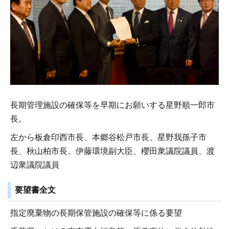
長期管理施設の確保等を早期にお願いする星野順一郎市
長。
左から板倉印西市長、本郷谷松戸市長、星野我孫子市
長、秋山柏市長、伊藤環境副大臣、櫻田衆議院議員、渡
辺衆議院議員
要望書全文
指定廃棄物の長期保管施設の確保等に係る要望