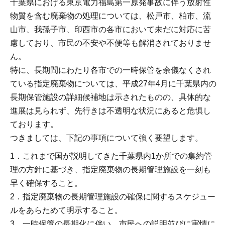
千葉県における東京電力福島第一原発事故に伴う放射性
物質を含む廃棄物の処理については、松戸市、柏市、流
山市、我孫子市、印西市の各市において未だに対応に苦
慮しており、市民の不安や不便等も解消されておりませ
ん。
特に、長期間にわたり各市での一時保管を余儀なくされ
ている指定廃棄物については、平成27年4月に千葉県内の
長期保管施設の詳細候補地は示されたものの、具体的な
進展は見られず、先行きは不透明な状況にあると危惧し
ております。
つきましては、下記の事項について強く要望します。
1．これまで国が説明してきた千葉県内1か所での集約管
理の方針に基づき、指定廃棄物の長期管理施設を一刻も
早く確保すること。
2．指定廃棄物の長期管理施設の確保に関するスケジュー
ルをあらためて明示すること。
3．一時保管の長期化に伴い、市民への説明並びに実情に