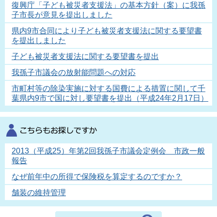
復興庁「子ども被災者支援法」の基本方針（案）に我孫
子市長が意見を提出しました
県内9市合同により子ども被災者支援法に関する要望書
を提出しました
子ども被災者支援法に関する要望書を提出
我孫子市議会の放射能問題への対応
市町村等の除染実施に対する国費による措置に関して千
葉県内9市で国に対し要望書を提出（平成24年2月17日）
2013（平成25）年第2回我孫子市議会定例会 市政一般
報告
なぜ前年中の所得で保険税を算定するのですか？
舗装の維持管理