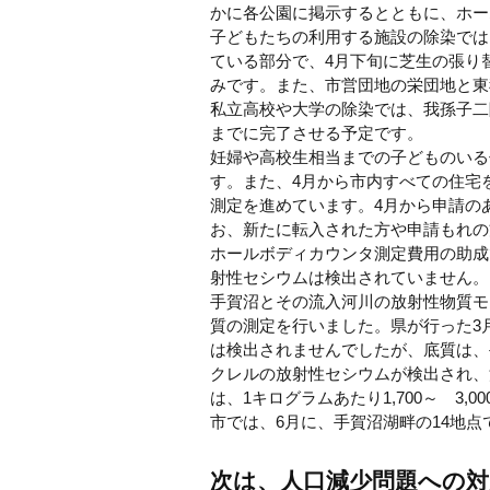
かに各公園に掲示するとともに、ホー
子どもたちの利用する施設の除染では
ている部分で、4月下旬に芝生の張り
みです。また、市営団地の栄団地と東
私立高校や大学の除染では、我孫子二
までに完了させる予定です。
妊婦や高校生相当までの子どものいる
す。また、4月から市内すべての住宅
測定を進めています。4月から申請の
お、新たに転入された方や申請もれの
ホールボディカウンタ測定費用の助成
射性セシウムは検出されていません。
手賀沼とその流入河川の放射性物質モ
質の測定を行いました。県が行った3
は検出されませんでしたが、底質は、手賀
クレルの放射性セシウムが検出され、流
は、1キログラムあたり1,700～ 3
市では、6月に、手賀沼湖畔の14地
次は、人口減少問題への対