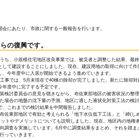
の開会にあたり、市政に関する一般報告を行います。
からの復興です。
うち、小規模住宅地区改良事業では、被災者と調整した結果、最
宅として建設することにしました。現在、建設用地の取得に向けて作
し、今年度中に入居が開始できるよう進めていきます。
却工事では、5月末現在で40棟の除却が完了しました。新たに除却対
、今年度中に完了する予定です。
策検討委員会の意見を聴きながら、布佐東部地区の被害状況の整
た場合の地盤の沈下量の予測、地区に適した液状化対策工法の検
会で、これまでの検討結果を中間報告しました。
布佐東部地区で有効と考えられる「地下水位低下工法」と「締(しめ
メリットやデメリットについても説明しました。現在、地区内の地権
向調査を実施しています。6月中に調査結果をまとめ、それを踏ま
行っていきます。