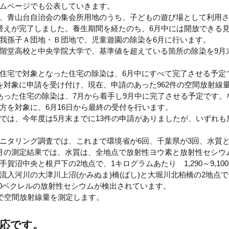
ムページでも公表していきます。
、青山台自治会の集会所用地のうち、子どもの遊び場として利用
替えが完了しました。養生期間を経たのち、6月中には開放できる
我孫子Ａ団地・Ｂ団地で、児童遊園の除染を6月に行います。
階堂高校と中央学院大学で、基準値を超えている箇所の除染を9月
住宅で対象となった住宅の除染は、6月中にすべて完了させる予定
を対象に申請を受け付け、現在、申請のあった962件の空間放射線
あった住宅の除染は、7月から着手し9月中に完了させる予定です。
方を対象に、6月16日から最終の受付を行います。
では、今年度は5月末までに13件の申請がありましたが、いずれも
ニタリング調査では、これまで環境省が6回、千葉県が3回、水質
月の測定結果では、水質は、全地点で放射性ヨウ素と放射性セシウ
沼中央と根戸下の2地点で、1キログラムあたり 1,290～9,10
入河川の大津川上沼(かみぬま)橋(ばし)と大堀川北柏橋の2地点で
,000ベクレルの放射性セシウムが検出されています。
点で空間放射線量を測定します。
応です。