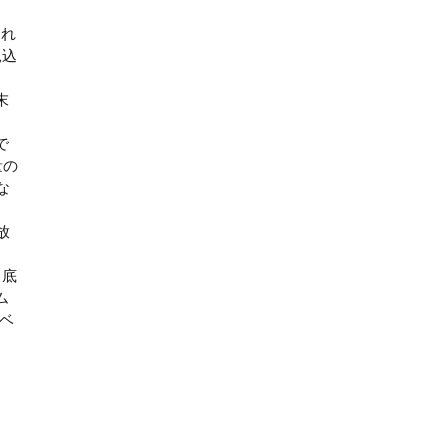
され
見込
末
で
量の
な
放
と底
ム
0ベ