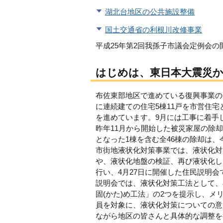
湖北台地区の公共施設整備
国土交通省の利根川改修事業
平成25年第2回我孫子市議会定例会
はじめは、東日本大震災
布佐東部地区で進めている復興事業の
に連続建ての住宅5棟11戸を市営住
を進めています。9月には工事に着手
昨年11月から開始した被災家屋の除
となった1棟を含む全46棟の除却は
市街地液状化対策事業では、液状化対
や、液状化地盤の検証、再び液状化し
行い、4月27日に開催した住民説明
説明会では、液状化対策工法として、
固(かた)め工法」の2つを提示し、
員を対象に、液状化対策についての意
ながら地区の皆さんと具体的な調整を