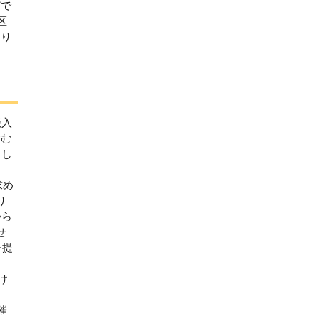
どで
区
あり
搬入
含む
まし
求め
り
から
せ
を提
け
催