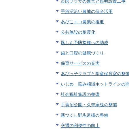
市民プラザの運営と照明設置工事
手賀沼沿い農地の保全活用
あびこエコ農業の推進
公共施設の耐震化
風しん予防接種への助成
歯と口腔の健康づくり
保育サービスの充実
あびっ子クラブと学童保育室の整
いじめ・悩み相談ホットラインの
社会福祉施設の整備
手賀沼公園・久寺家線の整備
新つくし野歩道橋の整備
交通の利便性の向上