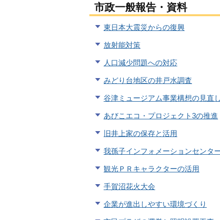
市政一般報告・資料
東日本大震災からの復興
放射能対策
人口減少問題への対応
みどり台地区の井戸水調査
谷津ミュージアム事業構想の見直
あびこエコ・プロジェクト3の推進
旧井上家の保存と活用
我孫子インフォメーションセンタ
観光ＰＲキャラクターの活用
手賀沼花火大会
企業が進出しやすい環境づくり