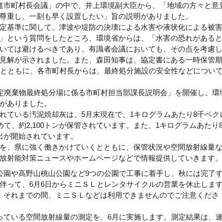
進市町村長会議」の中で、井上環境副大臣から、「地域の方々と意
尊重し、一刻も早く設置したい」旨の説明がありました。
定基準に関して、津波や堤防の決壊による水害や液状化による被
」という質問をしたところ、環境省からは、「水害の恐れがある
いては避けるべきであり、有識者会議においても、その点を考慮
見解が示されました。また、森田知事は、協定書にある一時保管
るとともに、各市町村長からは、最終処分施設の安全性などについ
指定廃棄物最終処分場に係る市町村担当部課長説明会」を開催し、環
がありました。
れている汚泥焼却灰は、5月末現在で、1キログラムあたり8千ベク
めて、約2,100トンが保管されています。また、1キログラムあたり
出が開始されています。
を、県に強く働きかけていくとともに、保管状況や空間放射線量
放射能対策ニュースやホームページなどで情報提供していきます
公園や高野山桃山公園など9つの公園で工事に着手し、秋には完了
伴って、6月6日からミニＳＬとレンタサイクルの営業を休止しま
、それまでの間、ミニＳＬなどは利用できませんのでご注意くださ
っている空間放射線量の測定を、6月に実施します。測定結果は、