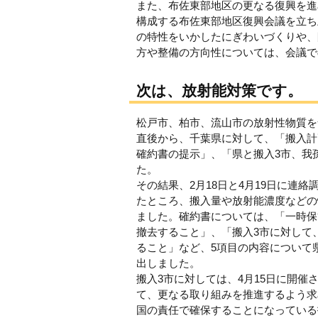
また、布佐東部地区の更なる復興を進
構成する布佐東部地区復興会議を立ち
の特性をいかしたにぎわいづくりや、
方や整備の方向性については、会議で
次は、放射能対策です。
松戸市、柏市、流山市の放射性物質を
直後から、千葉県に対して、「搬入計
確約書の提示」、「県と搬入3市、我
た。
その結果、2月18日と4月19日に連
たところ、搬入量や放射能濃度などの
ました。確約書については、「一時保
撤去すること」、「搬入3市に対して
ること」など、5項目の内容について
出しました。
搬入3市に対しては、4月15日に開
て、更なる取り組みを推進するよう求
国の責任で確保することになっている