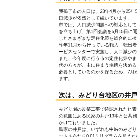
我孫子市の人口は、23年4月から25年
口減少が依然として続いています。
市では、人口減少問題への対応として
を立ち上げ、第1回会議を5月15日
したさまざまな定住化策を総合的に検
昨年11月から行っている転入・転出
ービスセンターで実施し、人口減少の
また、今年度に行う市の定住化策やま
代の方々が、主に住まう場所を決める
必要としているのかを探るため、7月
ます。
次は、みどり台地区の井
みどり園の改築工事で確認されたヒ素
の範囲にある民家の井戸13本と公共
かけて行いました。
民家の井戸は、いずれも中峠のみどり
ットルあたり0.01ミリグラムを超えた