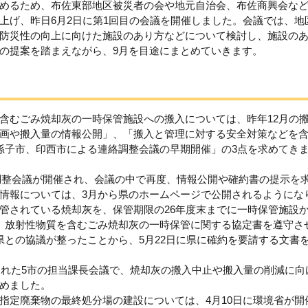
めるため、布佐東部地区被災者の会や地元自治会、布佐商興会な
上げ、昨日6月2日に第1回目の会議を開催しました。会議では、地
防災性の向上に向けた施設のあり方などについて検討し、施設の
の提案を踏まえながら、9月を目途にまとめていきます。
含むごみ焼却灰の一時保管施設への搬入については、昨年12月の
画や搬入量の情報公開」、「搬入と管理に対する安全対策などを
孫子市、印西市による連絡調整会議の早期開催」の3点を求めてき
絡調整会議が開催され、会議の中で再度、情報公開や確約書の提示を
情報については、3月から県のホームページで公開されるようにな
管されている焼却灰を、保管期限の26年度末までに一時保管施設
、放射性物質を含むごみ焼却灰の一時保管に関する協定書を遵守さ
県との協議が整ったことから、5月22日に県に確約を要請する文書
催された5市の担当課長会議で、焼却灰の搬入中止や搬入量の削減に向
めました。
指定廃棄物の最終処分場の建設については、4月10日に環境省が開