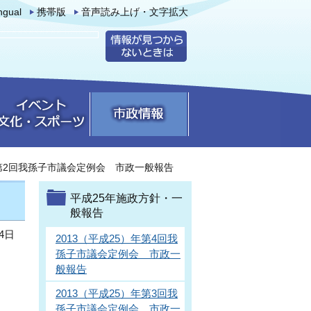
ingual
携帯版
音声読み上げ・文字拡大
年第2回我孫子市議会定例会 市政一般報告
平成25年施政方針・一
般報告
4日
2013（平成25）年第4回我
孫子市議会定例会 市政一
般報告
2013（平成25）年第3回我
孫子市議会定例会 市政一