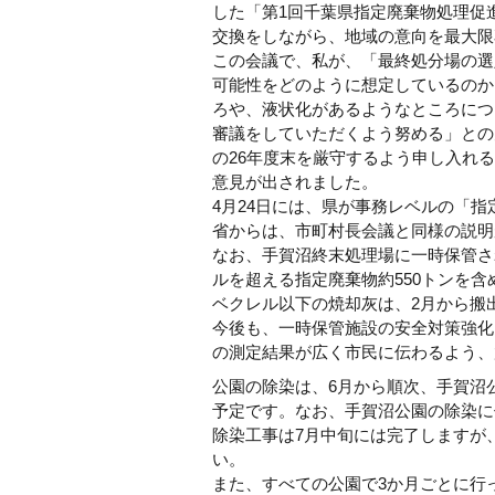
した「第1回千葉県指定廃棄物処理促
交換をしながら、地域の意向を最大限
この会議で、私が、「最終処分場の選
可能性をどのように想定しているのか
ろや、液状化があるようなところにつ
審議をしていただくよう努める」との
の26年度末を厳守するよう申し入れ
意見が出されました。
4月24日には、県が事務レベルの「
省からは、市町村長会議と同様の説明
なお、手賀沼終末処理場に一時保管さ
ルを超える指定廃棄物約550トンを含
ベクレル以下の焼却灰は、2月から搬
今後も、一時保管施設の安全対策強化
の測定結果が広く市民に伝わるよう、
公園の除染は、6月から順次、手賀沼
予定です。なお、手賀沼公園の除染に
除染工事は7月中旬には完了しますが
い。
また、すべての公園で3か月ごとに行