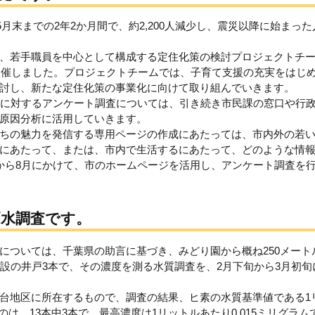
5月末までの2年2か月間で、約2,200人減少し、震災以降に始まった
、若手職員を中心として構成する定住化策の検討プロジェクトチ
に開催しました。プロジェクトチームでは、子育て支援の充実をはじ
討し、新たな定住化策の事業化に向けて取り組んでいきます。
者に対するアンケート調査については、引き続き市民課の窓口や行
原因分析に活用していきます。
ちの魅力を発信する専用ページの作成にあたっては、市内外の若
にあたって、または、市内で生活するにあたって、どのような情
から8月にかけて、市のホームページを活用し、アンケート調査を
戸水調査です。
については、千葉県の助言に基づき、みどり園から概ね250メート
施設の井戸3本で、その濃度を測る水質調査を、2月下旬から3月初旬
台地区に所在するもので、調査の結果、ヒ素の水質基準値である1
のは 13本中3本で、最高濃度は1リットルあたり0.015ミリグラム