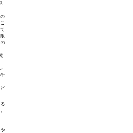
見
害の
とこ
して
期限
ての
境
レ
8千
など
。
する
す。
速や