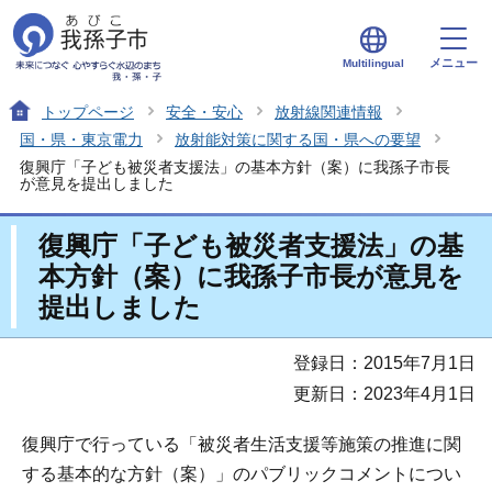
メニュー
Multilingual
トップページ
安全・安心
放射線関連情報
国・県・東京電力
放射能対策に関する国・県への要望
復興庁「子ども被災者支援法」の基本方針（案）に我孫子市長
が意見を提出しました
復興庁「子ども被災者支援法」の基
本方針（案）に我孫子市長が意見を
提出しました
登録日：2015年7月1日
更新日：2023年4月1日
復興庁で行っている「被災者生活支援等施策の推進に関
する基本的な方針（案）」のパブリックコメントについ