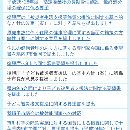
平成26~28年度：指定廃棄物の長期管理施設、最終処分
場の確保に係る要望
復興庁の「被災者生活支援等施策の推進に関する基本的
な方針の改定（案）」に対する意見を提出しました
原発事故に伴う住民の健康管理に関する当面の施策の方
向性（案）に対する意見を提出しました
住民の健康管理のあり方に関する専門家会議に係る要望
書を県内9市合同で提出しました
復興庁へ9市合同で緊急要望を提出しました
復興庁「子ども被災者支援法」の基本方針（案）に我孫
子市長が意見を提出しました
県内9市合同により子ども被災者支援法に関する要望書
を提出しました
子ども被災者支援法に関する要望書を提出
我孫子市議会の放射能問題への対応
市町村等の除染実施に対する国費による措置に関して千
葉県内9市で国に対し要望書を提出（平成24年2月17日）