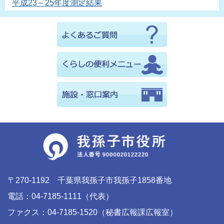
平成23～25年度測定結果
〒270-1192 千葉県我孫子市我孫子1858番地
電話：04-7185-1111（代表）
ファクス：04-7185-1520（秘書広報課広報室）