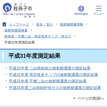
メニュー
Multilingual
トップページ
安全・安心
放射線関連情報
放射性物質検査
焼却灰・不燃ごみ・剪定枝木チップ・排ガス
平成31年度測定結果
平成31年度測定結果
平成31年度 ごみ焼却灰の放射能濃度の測定結果
平成31年度 剪定枝木チップの放射能濃度の測定結果
平成31年度 不燃ごみの放射能濃度の測定結果
平成31年度ごみ焼却炉排ガスの放射能濃度の測定結果
ページの先頭へ