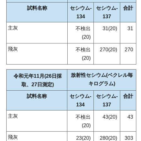
試料名称
セシウム‐
セシウム‐
合計
134
137
主灰
不検出
31(20)
31
(20)
飛灰
不検出
270(20)
270
(20)
放射性セシウム(ベクレル毎
令和元年11月(26日採
キログラム)
取、27日測定)
試料名称
セシウム‐
セシウム‐
合計
134
137
主灰
不検出
43(20)
43
(20)
飛灰
23(20)
280(20)
303