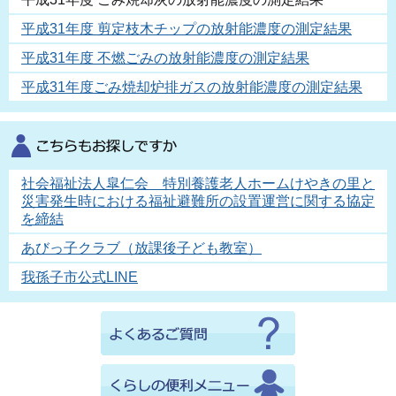
平成31年度 剪定枝木チップの放射能濃度の測定結果
平成31年度 不燃ごみの放射能濃度の測定結果
平成31年度ごみ焼却炉排ガスの放射能濃度の測定結果
社会福祉法人皐仁会 特別養護老人ホームけやきの里と
災害発生時における福祉避難所の設置運営に関する協定
を締結
あびっ子クラブ（放課後子ども教室）
我孫子市公式LINE