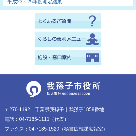
平成23～25年度測定結果
〒270-1192 千葉県我孫子市我孫子1858番地
電話：04-7185-1111（代表）
ファクス：04-7185-1520（秘書広報課広報室）