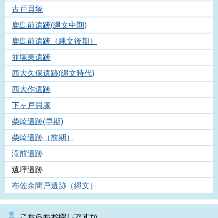
古戸貝塚
鹿島前遺跡(縄文中期)
鹿島前遺跡（縄文後期）
並塚東遺跡
西大久保遺跡(縄文時代)
西大作遺跡
下ヶ戸貝塚
柴崎遺跡(早期)
柴崎遺跡（前期）
滝前遺跡
遠坪遺跡
布佐余間戸遺跡（縄文）