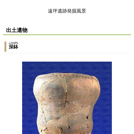
遠坪遺跡発掘風景
出土遺物
ふかばち
深鉢