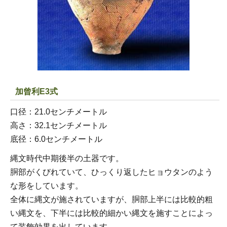
加曾利E3式
口径：21.0センチメートル
高さ：32.1センチメートル
底径：6.0センチメートル
縄文時代中期後半の土器です。
胴部がくびれていて、ひっくり返したヒョウタンのよう
な形をしています。
全体に縄文が施されていますが、胴部上半には比較的粗
い縄文を、下半には比較的細かい縄文を施すことによっ
て装飾効果を出しています。