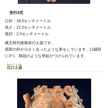
安行2式
口径：16.0センチメートル
高さ：21.5センチメートル
底径：2.3センチメートル
縄文時代後期末の土器です。
底部の径が小さく尖ったような形をしています。口縁部
に3つ、鶏冠のような突起がつけられています。
ちゅうこうどき
注口土器