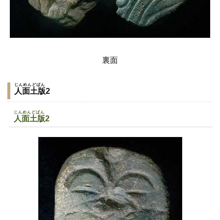
裏面
じんめんどばん
人面土版
2
じんめんどばん
人面土版
2