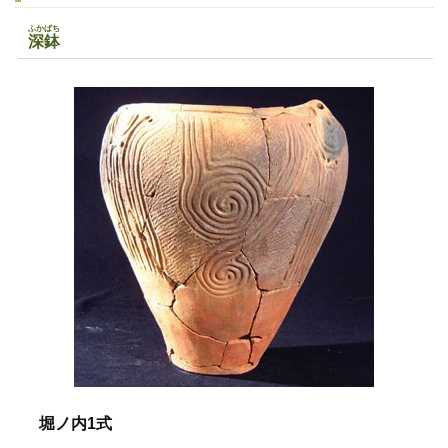
ふかばち
深鉢
堀ノ内1式