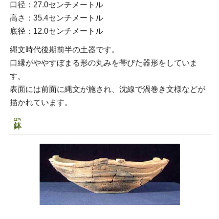
口径：27.0センチメートル
高さ：35.4センチメートル
底径：12.0センチメートル
縄文時代後期前半の土器です。
口縁がややすぼまる形の丸みを帯びた器形をしていま
す。
表面には前面に縄文が施され、沈線で渦巻き文様などが
描かれています。
はち
鉢