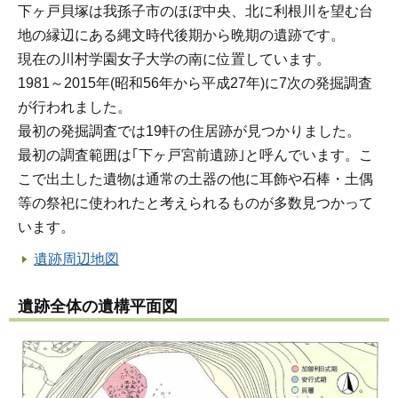
下ヶ戸貝塚は我孫子市のほぼ中央、北に利根川を望む台
地の縁辺にある縄文時代後期から晩期の遺跡です。
現在の川村学園女子大学の南に位置しています。
1981～2015年(昭和56年から平成27年)に7次の発掘調査
が行われました。
最初の発掘調査では19軒の住居跡が見つかりました。
最初の調査範囲は｢下ヶ戸宮前遺跡｣と呼んでいます。こ
こで出土した遺物は通常の土器の他に耳飾や石棒・土偶
等の祭祀に使われたと考えられるものが多数見つかって
います。
遺跡周辺地図
遺跡全体の遺構平面図