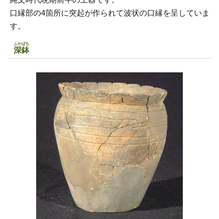
口縁部の4箇所に突起が作られて波状の口縁を呈していま
す。
ふかばち
深鉢