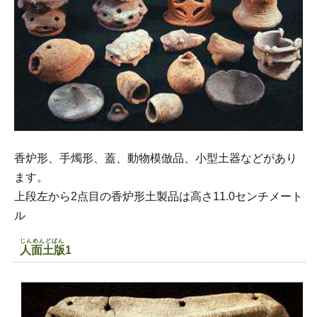
香炉形、手燭形、蓋、動物模倣品、小型土器などがあり
ます。
上段左から2点目の香炉形土製品は高さ11.0センチメート
ル
じんめんどばん
人面土版
1