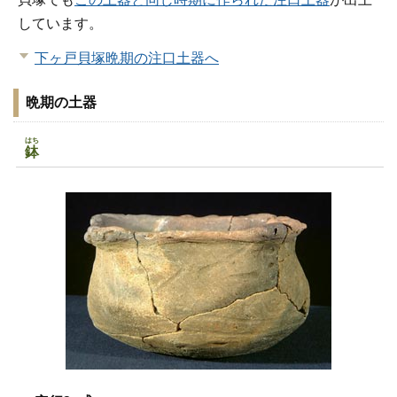
しています。
下ヶ戸貝塚晩期の注口土器へ
晩期の土器
はち
鉢