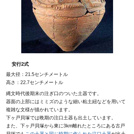
安行2式
最大径：21.5センチメートル
高さ：22.7センチメートル
縄文時代後期末の注ぎ口のついた土器です。
器面の上部にはミミズのような細い粘土紐などを用いて
複雑な文様が描かれています。
下ヶ戸貝塚では晩期の注口土器も出土しています。
また、下ヶ戸貝塚から東に3km離れたところにある古戸
貝塚でも
この土器と同じ時期に作られた注口土器
が出土