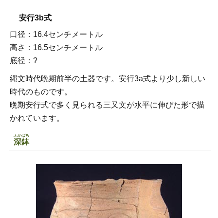
安行3b式
口径：16.4センチメートル
高さ：16.5センチメートル
底径：?
縄文時代晩期前半の土器です。安行3a式より少し新しい
時代のものです。
晩期安行式で多く見られる三又文が水平に伸びた形で描
かれています。
ふかばち
深鉢