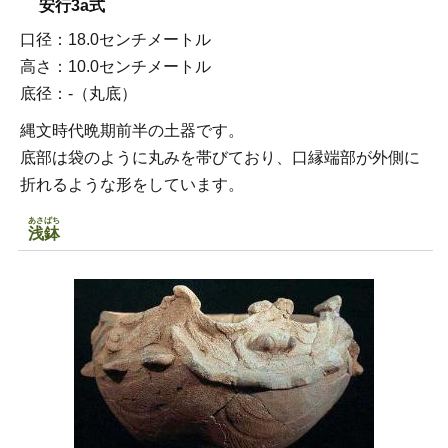
安行3a式
口径：18.0センチメートル
高さ：10.0センチメートル
底径：-（丸底）
縄文時代晩期前半の土器です。
底部は袋のように丸みを帯びており、口縁端部が外側に
折れるような形をしています。
あさばち
浅鉢