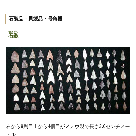
石製品・貝製品・骨角器
せきぞく
石鏃
右から8列目上から4個目がメノウ製で長さ3.6センチメー
トル