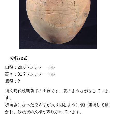
安行3b式
口径：28.0センチメートル
高さ：31.7センチメートル
底径：?
縄文時代晩期前半の土器です。甕のような形をしていま
す。
横向きになった逆Ｓ字が入り組むように横に連続して描
かれ、波頭状の文様が表現されています。