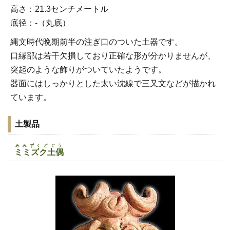
高さ：21.3センチメートル
底径：-（丸底）
縄文時代晩期前半の注ぎ口のついた土器です。
口縁部は若干欠損しており正確な形が分かりませんが、
突起のような飾りがついていたようです。
器面にはしっかりとした太い沈線で三又文などが描かれ
ています。
土製品
みみずくどぐう
ミミズク土偶