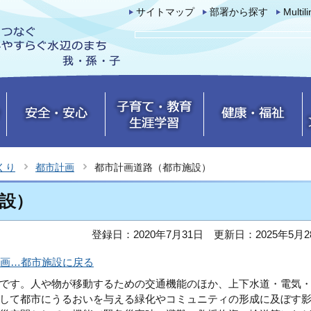
サイトマップ
部署から探す
Multil
くり
都市計画
都市計画道路（都市施設）
設）
登録日：2020年7月31日
更新日：2025年5月2
画…都市施設に戻る
です。人や物が移動するための交通機能のほか、上下水道・電気
して都市にうるおいを与える緑化やコミュニティの形成に及ぼす