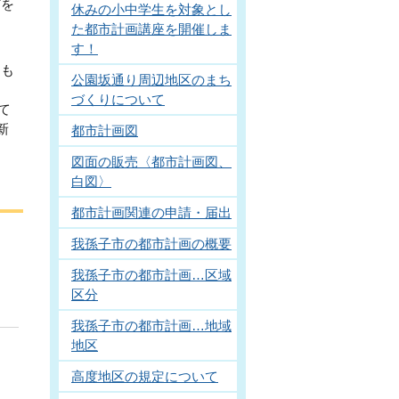
どを
休みの小中学生を対象とし
た都市計画講座を開催しま
す！
るも
公園坂通り周辺地区のまち
づくりについて
て
新
都市計画図
図面の販売〈都市計画図、
白図〉
都市計画関連の申請・届出
我孫子市の都市計画の概要
我孫子市の都市計画…区域
区分
我孫子市の都市計画…地域
地区
高度地区の規定について