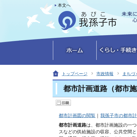
本文へ
トップページ
市政情報
まちづ
都市計画道路（都市施
都市計画図の閲覧
｜
我孫子市の都市計
都市計画道路
は、都市計画施設の一つ
スなどの供給施設の収容、公共空間と