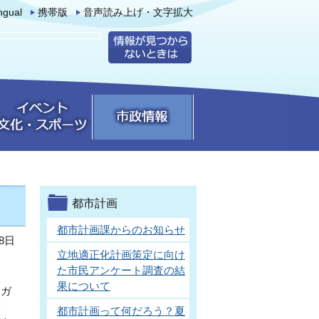
ingual
携帯版
音声読み上げ・文字拡大
都市計画
都市計画課からのお知らせ
8日
立地適正化計画策定に向け
た市民アンケート調査の結
果について
・ガ
影
都市計画って何だろう？夏