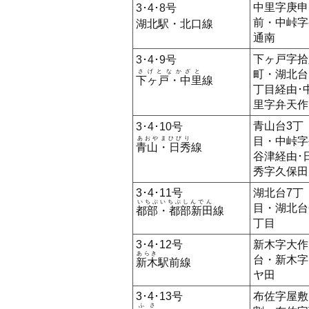
中里字庚申
3･4･8号
前・中峠字
湖北駅・北口線
通南
下ヶ戸字拾
3･4･9号
さげとなかざと
町・湖北台
下ヶ戸・中里
線
丁目経由･
里字弁天作
青山台3丁
3･4･10号
あおやまひびり
目・中峠字
青山・日秀
線
谷津経由･
秀字久保田
3･4･11号
湖北台7丁
いちぶいちぶしんでん
目・湖北台
都部・都部新田
線
丁目
3･4･12号
新木字大作
あらき
台・新木字
新木
駅前線
ヤ田
3･4･13号
布佐字屋敷
ふさ