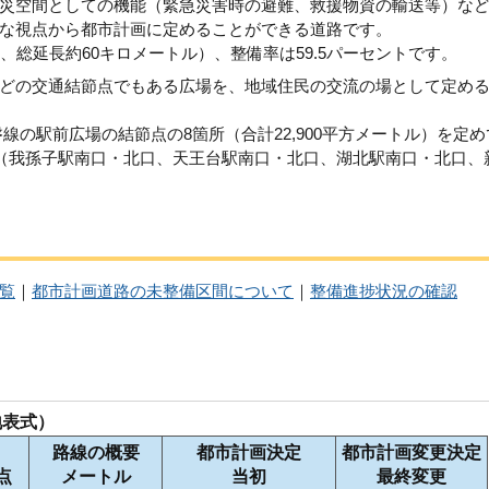
災空間としての機能（緊急災害時の避難、救援物資の輸送等）な
な視点から都市計画に定めることができる道路です。
、総延長約60キロメートル）、整備率は59.5パーセントです。
どの交通結節点でもある広場を、地域住民の交流の場として定め
線の駅前広場の結節点の8箇所（合計22,900平方メートル）を定め
。（我孫子駅南口・北口、天王台駅南口・北口、湖北駅南口・北口、
覧
｜
都市計画道路の未整備区間について
｜
整備進捗状況の確認
地表式）
路線の概要
都市計画決定
都市計画変更決定
点
メートル
当初
最終変更