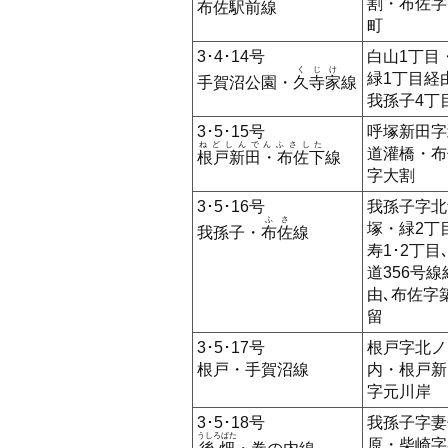
割・布佐字
布佐
駅前線
町
3･4･14号
白山1丁目
くじけ
緑1丁目経
手賀沼公園・
久寺家
線
我孫子4丁
3･5･15号
呼塚新田字
ねどしんでんふさした
道灌橋・布
根戸新田・布佐下
線
字大割
3･5･16号
我孫子字北
ふさ
塚・緑2丁
我孫子・
布佐
線
寿1･2丁目
道356号線
由､布佐字
留
3･5･17号
根戸字北ノ
根戸・手賀沼線
内・根戸新
字元川岸
3･5･18号
我孫子字妻
うしろばた
原・柴崎字