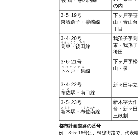
後畑
・巻の内線
の内
3･5･19号
下ヶ戸字笹
東我孫子・柴崎線
山・青山台
丁目
3･4･20号
我孫子字関
せきとううしろだ
東・我孫子
関東・後田
線
後田
下ヶ戸字松
3･6･21号
さげといずみ
山・泉
下ヶ戸・泉
線
3･4･22号
新々田字立
ふさ
布佐
駅・南口線
新木字大作
3･5･23号
あらき
ふさみなみ
台・新々田
新木
駅・
布佐南
線
三畝割
都市計画道路の番号
例…3･5･16号は、幹線街路で、代表