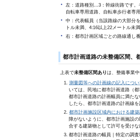
左：道路種別…3：幹線街路です。
自転車専用道路、自転車歩行者専
中：代表幅員（当該路線の大部分を占
トル未満、4:16以上22メートル未満
右：都市計画区域ごとの路線通し
都市計画道路の未整備区間、
上表で
未整備区間あり
は、整備事業中
測量図等への計画線の記入につい
いては、民地に都市計画道路（都
都市計画道路の計画幅員に満たな
したら、都市計画道路の計画線を
都市計画施設区域内における建築
障がないように、都市計画施設の
合する建築物として許可を受けな
都市計画道路の幅員｜特定の調査