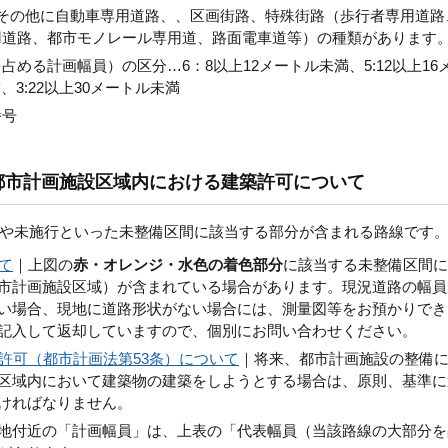
その他に自動車専用道路、、区画街路、特殊街路（歩行者専用道路
用道路、都市モノレール専用道、路面電車道等）の種類があります
める計画幅員）の区分…6：8以上12メートル未満、5:12以上16
、3:22以上30メートル未満
番号
都市計画施設区域内における建築許可について
や未施行といった未整備区間に該当する部分が含まれる路線です
て
｜上図の
赤・オレンジ・水色の着色部分
に該当する未整備区間に
市計画施設区域）が含まれている場合があります。現況道路の幅員
い場合、現地に道路形状がない場合には、測量図等をお預かりでき
記入して返却していますので、個別にお問い合わせください。
許可（都市計画法第53条）について
｜将来、都市計画施設の整備
区域内において建築物の建築をしようとする場合は、原則、基準に
ければなりません。
地付近の「計画幅員」は、上表の「代表幅員（当該路線の大部分を