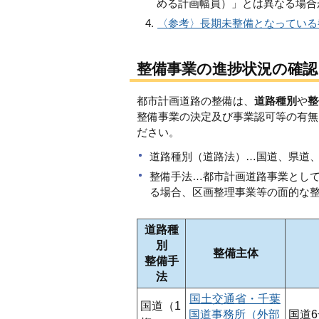
める計画幅員）」とは異なる場合
〈参考〉長期未整備となっている
整備事業の進捗状況の確認
都市計画道路の整備は、
道路種別
や
整
整備事業の決定及び事業認可等の有無
ださい。
道路種別（道路法）…国道、県道
整備手法…都市計画道路事業とし
る場合、区画整理事業等の面的な
道路種
別
整備主体
整備手
法
国土交通省・千葉
国道（1
国道事務所（外部
国道