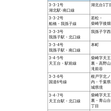
3･3･1号
湖北台1丁
湖北駅･南口線
3･3･2号
若松・
柴崎字後畑
船橋・我孫子線
3･3･3号
我孫子字西
我孫子駅・北口線
3･3･4号
本町
我孫子駅・南口線
3･4･5号
柴崎字天王
天王台・駅前線
裏・高野山
滝前谷
3･3･6号
根戸字北ノ
国道6号線
内・千葉県
城県境
柴崎字天王
3･4･7号
裏・青山台
天王台駅・北口線
丁目