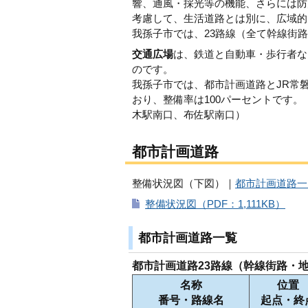
響、通風・採光等の機能、さらには防
考慮して、生活道路とは別に、広域的
我孫子市では、23路線（全て幹線街路
交通広場
は、鉄道と自動車・歩行者な
のです。
我孫子市では、都市計画道路とJR常磐
おり、整備率は100パーセントです
木駅南口、布佐駅南口）
都市計画道路
整備状況図（下図）｜
都市計画道路一
整備状況図（PDF：1,111KB）
都市計画道路一覧
都市計画道路23路線（幹線街路・
名称
位置
番号・路線名
起点・終