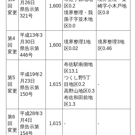
月26日
回
1,600
区0.2
崎字小木戸地
県告示第
変更
境界整理・我
区0.8
321号
孫子字並木地
区0.0
平成13年3
第4
月30日
境界整理1地
境界整理3地
回
1,600
県告示第
区0.02
区0.46
変更
446号
布佐駅南側地
区13.1
平成19年2
第5
つくし野5丁
月23日
回
1,615
目地区0.2
-
県告示第
変更
高野山地区0.3
150号
布佐和田前地
区1.3
平成28年3
第6
月4日
回
1,615
-
-
県告示第
変更
154号