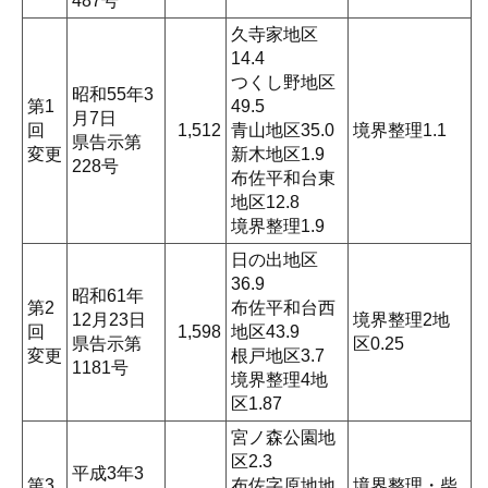
487号
久寺家地区
14.4
つくし野地区
昭和55年3
第1
49.5
月7日
回
1,512
青山地区35.0
境界整理1.1
県告示第
変更
新木地区1.9
228号
布佐平和台東
地区12.8
境界整理1.9
日の出地区
36.9
昭和61年
第2
布佐平和台西
12月23日
境界整理2地
回
1,598
地区43.9
県告示第
区0.25
変更
根戸地区3.7
1181号
境界整理4地
区1.87
宮ノ森公園地
区2.3
平成3年3
第3
布佐字原地地
境界整理・柴