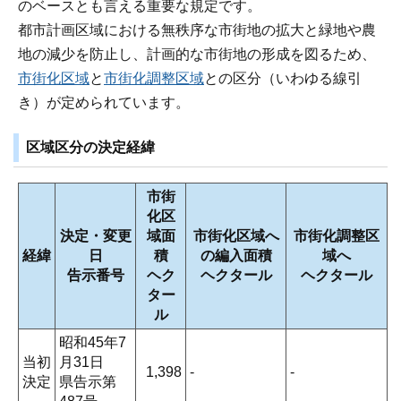
のベースとも言える重要な規定です。
都市計画区域における無秩序な市街地の拡大と緑地や農
地の減少を防止し、計画的な市街地の形成を図るため、
市街化区域
と
市街化調整区域
との区分（いわゆる線引
き）が定められています。
区域区分の決定経緯
市街
化区
決定・変更
域面
市街化区域へ
市街化調整区
経緯
日
積
の編入面積
域へ
告示番号
ヘク
ヘクタール
ヘクタール
ター
ル
昭和45年7
当初
月31日
1,398
-
-
決定
県告示第