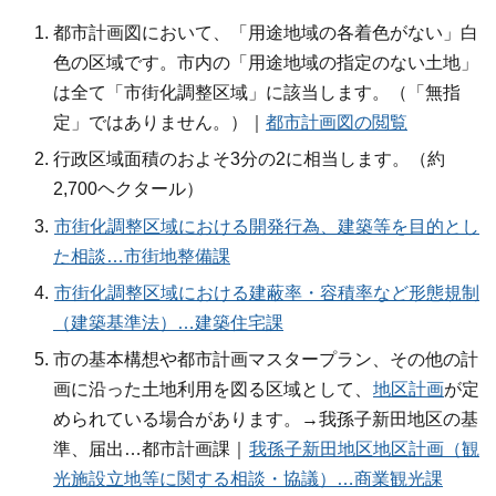
都市計画図において、「用途地域の各着色がない」白
色の区域です。市内の「用途地域の指定のない土地」
は全て「市街化調整区域」に該当します。（「無指
定」ではありません。）｜
都市計画図の閲覧
行政区域面積のおよそ3分の2に相当します。（約
2,700ヘクタール）
市街化調整区域における開発行為、建築等を目的とし
た相談…市街地整備課
市街化調整区域における建蔽率・容積率など形態規制
（建築基準法）…建築住宅課
市の基本構想や都市計画マスタープラン、その他の計
画に沿った土地利用を図る区域として、
地区計画
が定
められている場合があります。→我孫子新田地区の基
準、届出…都市計画課｜
我孫子新田地区地区計画（観
光施設立地等に関する相談・協議）…商業観光課