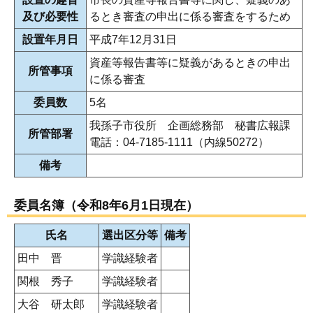
及び必要性
るとき審査の申出に係る審査をするため
設置年月日
平成7年12月31日
資産等報告書等に疑義があるときの申出
所管事項
に係る審査
委員数
5名
我孫子市役所 企画総務部 秘書広報課
所管部署
電話：04-7185-1111（内線50272）
備考
委員名簿（令和8年6月1日現在）
氏名
選出区分等
備考
田中 晋
学識経験者
関根 秀子
学識経験者
大谷 研太郎
学識経験者