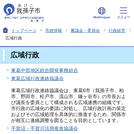
メニュー
Multilingual
トップページ
市政情報
審議会・委員会
行政経営
広域行政
広域行政
東葛中部地区総合開発事務組合
東葛広域行政連絡協議会
東葛広域行政連絡協議会は、東葛6市（我孫子市、柏
市、野田市、松戸市、流山市、鎌ヶ谷市）の市長およ
び議長を委員として構成される広域連携の組織です。
市行政の広域化の要請に対処し、広域行政計画の策定
およびその広域処理を具体的に推進するため、関係市
が相互に連絡調整を図ることを目的としています。
手賀沼・手賀川活用推進協議会