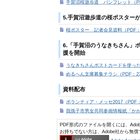
手賀沼桜遊歩道 パンフレット（PDF
5.手賀沼遊歩道の桜ポスター
桜ポスター 記者会見資料（PDF：2
6.「手賀沼のうなきちさん」
援を開始
うなきちさんポストカードを使った応
めるへん文庫募集チラシ（PDF：27
資料配布
ボランティア・メッセ2017（PDF：
我孫子市男女共同参画情報紙「かがやく
PDF形式のファイルを開くには、Adobe Ac
お持ちでない方は、Adobe社から無