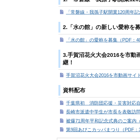
「常磐線・我孫子駅開業120周年記念
2.「水の館」の新しい愛称を
「水の館」の愛称を募集（PDF：40
3.手賀沼花火大会2016を市
継！
手賀沼花火大会2016を市動画サイト
資料配布
千葉県初 消防団応援・災害対応自動
長崎市派遣中学生が市長を表敬訪問（
被爆71周年平和記念式典のご案内（P
第9回あびこカッパまつり（PDF：3,