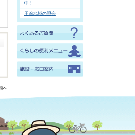
中！
用途地域の照会
頭へ