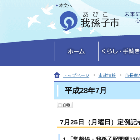
本文へ
トップページ
市政情報
市長室
平成28年7月
7月25日（月曜日）定例記
1.「常磐線・我孫子駅開業12