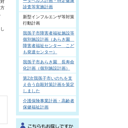
ータヘルス計画・特定健康
等対
診査等実施計画
本方
し
新型インフルエンザ等対策
行動計画
とし
我孫子市障害者福祉施設等
よ
個別施設計画（あらき園
障害者福祉センター こど
も発達センター）
我孫子市あらき園 長寿命
化計画（個別施設計画）
第2次我孫子市いのちを支
え合う自殺対策計画を策定
しました
介護保険事業計画・高齢者
保健福祉計画