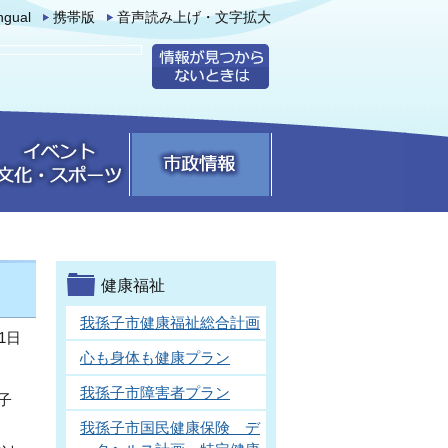
ingual
携帯版
音声読み上げ・文字拡大
健康福祉
我孫子市健康福祉総合計画
1日
心も身体も健康プラン
我孫子市障害者プラン
子
我孫子市国民健康保険 デ