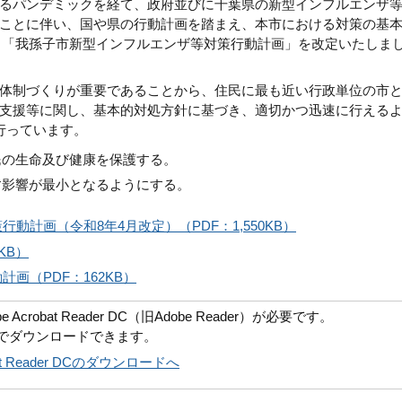
るパンデミックを経て、政府並びに千葉県の新型インフルエンザ
ことに伴い、国や県の行動計画を踏まえ、本市における対策の基
4月「我孫子市新型インフルエンザ等対策行動計画」を改定いたしま
体制づくりが重要であることから、住民に最も近い行政単位の市
支援等に関し、基本的対処方針に基づき、適切かつ迅速に行える
行っています。
民の生命及び健康を保護する。
す影響が最小となるようにする。
動計画（令和8年4月改定）（PDF：1,550KB）
KB）
画（PDF：162KB）
robat Reader DC（旧Adobe Reader）が必要です。
償でダウンロードできます。
obat Reader DCのダウンロードへ