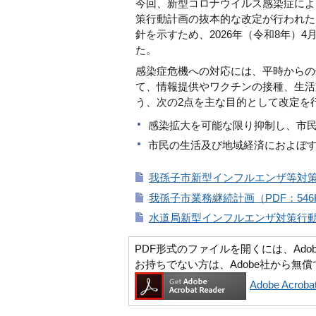
今回、新型コロナウイルス感染症によ
策行動計画の抜本的な改定が行われた
針を示すため、2026年（令和8年）
た。
感染症危機への対応には、平時からの
て、情報提供やワクチンの接種、生活
う、次の2点を主な目的として改定を
感染拡大を可能な限り抑制し、市
市民の生活及び地域経済におよぼ
我孫子市新型インフルエンザ等対策行
我孫子市業務継続計画（PDF：546
水道局新型インフルエンザ対策行動計
PDF形式のファイルを開くには、Adobe Ac
お持ちでない方は、Adobe社から無
Adobe Acr