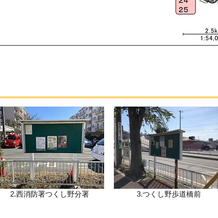
2.西消防署つくし野分署
3.つくし野歩道橋前