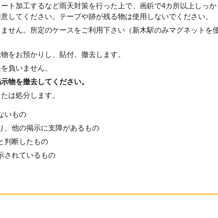
ート加工するなど雨天対策を行った上で、画鋲で4カ所以上しっか
用意してください。テープや跡が残る物は使用しないでください。
きません。所定のケースをご利用下さい（新木駅のみマグネットを
示物をお預かりし、貼付、撤去します。
任を負いません。
掲示物を撤去してください。
または処分します。
ないもの
り、他の掲示に支障があるもの
と判断したもの
示されているもの