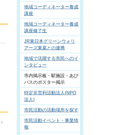
地域コーディネーター養成
講座
地域コーディネーター養成
講座修了生
JR東日本グリーンウォリ
アーズ東葛との連携
地域で活躍する市民へのイ
ンタビュー
市内掲示板・駅施設・あび
バスのポスター掲示
特定非営利活動法人(NPO
法人)
市民活動の活動場所を探す
市民活動イベント・事業情
園」
報