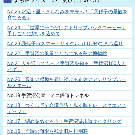
まち活ライターの「あびこ」みっけ
No.25 水辺・里・まちなみを未来へ！「我孫子の景観を
育てる会」
No.24 「世界に一つだけのドリップバックコーヒー」
手しごとに想いを込めて
No.23 我孫子市スマートサイクル（LUUP)でまち巡り
No.22 手賀沼の風景とともにある鳥の博物館
No.21 人を通じてもっと手賀沼を知る「手賀沼100人カ
イギ」
No.20 音楽の感動を届け続ける布佐のアンサンブル・
ルミエール
No.19 手賀沼公園 ミニ鉄道トンネル
No.18 つくし野で介護予防！歩く脳トレ「スクエアス
テップ」
No.17 湖畔をめぐろう！手賀沼遊歩道サイクリング
No.16 当時の面影を残す旧村川別荘