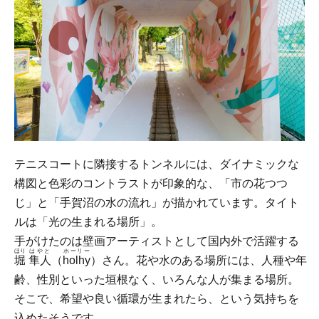
テニスコートに隣接するトンネルには、ダイナミックな
構図と色彩のコントラストが印象的な、「市の花つつ
じ」と「手賀沼の水の流れ」が描かれています。タイト
ルは「光の生まれる場所」。
手がけたのは壁画アーティストとして国内外で活躍する
ほり
はやと
ホーリー
堀
隼人
（
holhy
）さん。花や水のある場所には、人種や年
齢、性別といった垣根なく、いろんな人が集まる場所。
そこで、希望や良い循環が生まれたら、という気持ちを
込めたそうです。