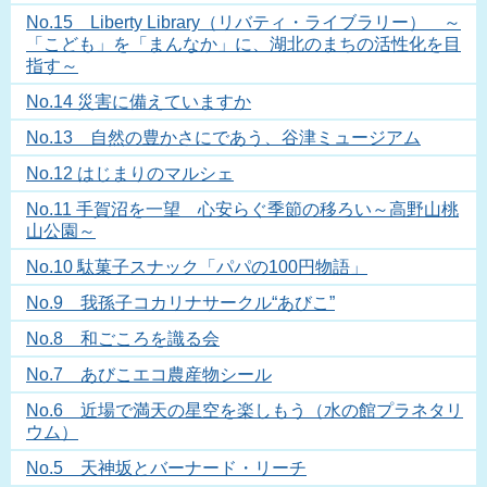
No.15 Liberty Library（リバティ・ライブラリー） ～
「こども」を「まんなか」に、湖北のまちの活性化を目
指す～
No.14 災害に備えていますか
No.13 自然の豊かさにであう、谷津ミュージアム
No.12 はじまりのマルシェ
No.11 手賀沼を一望 心安らぐ季節の移ろい～高野山桃
山公園～
No.10 駄菓子スナック「パパの100円物語」
No.9 我孫子コカリナサークル“あびこ”
No.8 和ごころを識る会
No.7 あびこエコ農産物シール
No.6 近場で満天の星空を楽しもう（水の館プラネタリ
ウム）
No.5 天神坂とバーナード・リーチ