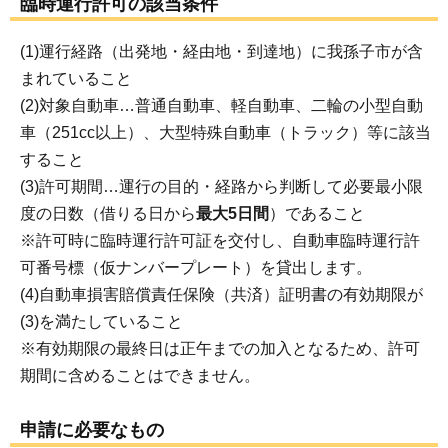
臨時運行許可の該当条件
(1)運行経路（出発地・経由地・到達地）に我孫子市が含
まれていること
(2)対象自動車…普通自動車、軽自動車、二輪の小型自動
車（251cc以上）、大型特殊自動車（トラック）等に該当
すること
(3)許可期間…運行の目的・経路から判断して必要最小限
度の日数（借りる日から
最大5日間
）であること
※許可時に臨時運行許可証を交付し、自動車臨時運行許
可番号標（仮ナンバープレート）を貸出します。
(4)自動車損害賠償責任保険（共済）証明書の有効期限が
(3)を満たしていること
※有効期限の最終日は正午までの加入となるため、許可
期間に含めることはできません。
申請に必要なもの