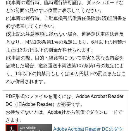
(3)車両の運行時、臨時運行許可証は、ダッシュボードな
どの前面の見やすい位置に表示してください。
(4)車両の運行時、自動車損害賠償責任保険(共済)証明書を
必ず携帯してください。
(5)上記の注意事項に従わない場合、道路運送車両法違反
となり、同法108条第1号の規定により、6月以下の拘禁刑
または30万円以下の罰金が科せられます。
(6)申請の際、目的・経路等について事実と異なる内容を
記載した場合、道路運送車両法第107条第1号の規定によ
り、1年以下の拘禁刑もしくは50万円以下の罰金またはこ
れが併科されます。
PDF形式のファイルを開くには、Adobe Acrobat Reader
DC（旧Adobe Reader）が必要です。
お持ちでない方は、Adobe社から無償でダウンロードで
きます。
Adobe Acrobat Reader DCのダウ