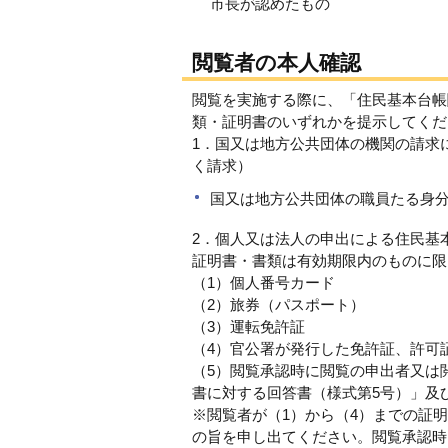
市長が認めたもの
閲覧者の本人確認
閲覧を実施する際に、「住民基本台帳
類・証明書のいずれかを提示してくだ
1．国又は地方公共団体の機関の請求
く請求）
国又は地方公共団体の職員たる身
2．個人又は法人の申出による住民基
証明書・書類は有効期限内のものに限
（1）個人番号カード
（2）旅券（パスポート）
（3）運転免許証
（4）官公署が発行した免許証、許可
（5）閲覧承認時に閲覧の申出者又は
書に対する回答書（様式第5号）」及
※閲覧者が（1）から（4）までの証
の旨を申し出てください。閲覧承認時