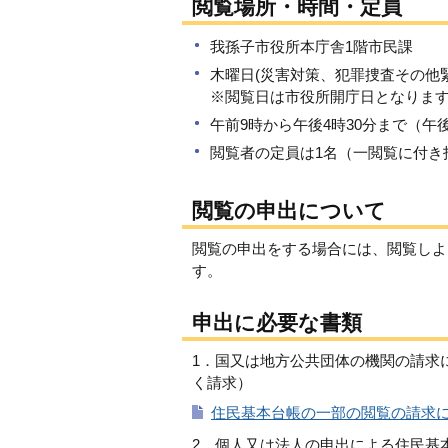
閲覧場所・時間・定員
我孫子市役所本庁舎1階市民課
木曜日(災害対策、犯罪捜査その他
※閲覧日は市役所開庁日となりま
午前9時から午後4時30分まで（午
閲覧者の定員は1名（一閲覧に付き
閲覧の申出について
閲覧の申出をする場合には、閲覧しよ
す。
申出に必要な書類
1．国又は地方公共団体の機関の請求
く請求）
住民基本台帳の一部の閲覧の請求につ
2．個人又は法人の申出による住民基