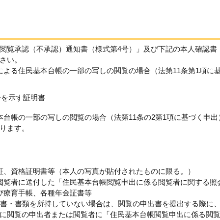
閲覧承認（不承認）通知書（様式第4号）」及び下記の本人確認書
さい。
による住民基本台帳の一部の写しの閲覧の場合（法第11条第1項に
分を示す証明書
本台帳の一部の写しの閲覧の場合（法第11条の2第1項に基づく申出
ります。
証、資格証明書等（本人の写真が貼付されたものに限る。）
閲覧者に送付した「住民基本台帳閲覧申出に係る閲覧者に関する照
び療育手帳、各種年金証書等
明書・書類を所持していない場合は、閲覧の申出書を提出する際に
に閲覧の申出者または閲覧者に「住民基本台帳閲覧申出に係る閲