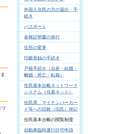
外国人住民の方の届出・手
続き
パスポート
各種証明書の発行
住所の変更
印鑑登録の手続き
戸籍手続き（出産・結婚・
りま
離婚・死亡・転籍）
住民基本台帳ネットワーク
システム（住基ネット）
住民票、マイナンバーカー
基づ
ド等への旧姓（旧氏）併記
住民基本台帳の閲覧制度
自動車臨時運行許可申請
）