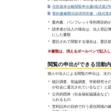
住民基本台帳閲覧申出書(様式第2号)
誓約書兼開示請求同意書 （様式第3
案内書、パンフレット等利用目的
請求者が法人の場合は、法人登記
にした書類
委託されて閲覧する場合は、委託
※書類は、消えるボールペンで記入し
閲覧の申出ができる活動
個人や法人による閲覧の申出は、次の
統計調査、世論調査、学術研究そ
が社会に還元されているなど）と
公共的団体（社会福祉協議会など
られるもの
営利以外の目的で行う居住関係の