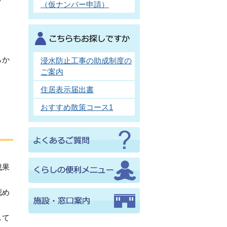
（仮ナンバー申請）
らか
浸水防止工事の助成制度の
ご案内
住居表示届出書
おすすめ散策コース1
成果
認め
して