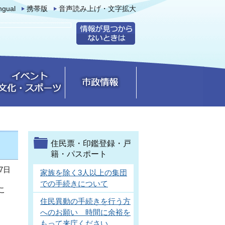
ingual
携帯版
音声読み上げ・文字拡大
住民票・印鑑登録・戸
籍・パスポート
7日
家族を除く3人以上の集団
での手続きについて
こ
。
住民異動の手続きを行う方
へのお願い 時間に余裕を
もって来庁ください