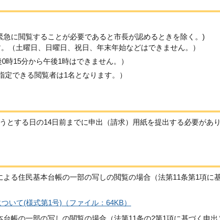
緊急に閲覧することが必要であると市長が認めるときを除く。)
す。（土曜日、日曜日、祝日、年末年始などはできません。）
後0時15分から午後1時はできません。）
指定できる閲覧者は1名となります。）
うとする日の14日前までに申出（請求）用紙を提出する必要があ
による住民基本台帳の一部の写しの閲覧の場合（法第11条第1項に
いて(様式第1号)（ファイル：64KB）
本台帳の一部の写しの閲覧の場合（法第11条の2第1項に基づく申出