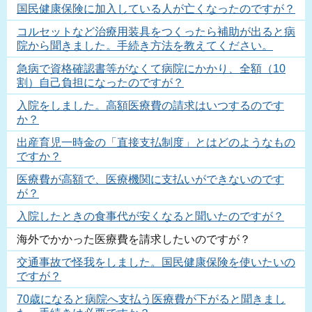
国民健康保険に加入している人が亡くなったのですが？
コルセットなど治療用装具をつくったら補助が出ると病
院から聞きました。手続き方法を教えてください。
急病で資格確認書等がなくて病院にかかり、全額（10
割）自己負担になったのですが？
入院をしました。高額医療費の請求はいつするのです
か？
出産育児一時金の「直接支払制度」とはどのようなもの
ですか？
医療費が高額で、医療機関に支払いができないのです
が？
入院したときの食事代が安くなると聞いたのですが？
海外でかかった医療費を請求したいのですが？
交通事故で怪我をしました。国民健康保険を使いたいの
ですが？
70歳になると病院へ支払う医療費が下がると聞きまし