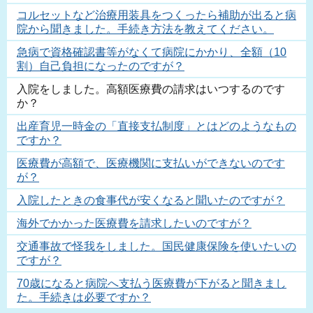
コルセットなど治療用装具をつくったら補助が出ると病
院から聞きました。手続き方法を教えてください。
急病で資格確認書等がなくて病院にかかり、全額（10
割）自己負担になったのですが？
入院をしました。高額医療費の請求はいつするのです
か？
出産育児一時金の「直接支払制度」とはどのようなもの
ですか？
医療費が高額で、医療機関に支払いができないのです
が？
入院したときの食事代が安くなると聞いたのですが？
海外でかかった医療費を請求したいのですが？
交通事故で怪我をしました。国民健康保険を使いたいの
ですが？
70歳になると病院へ支払う医療費が下がると聞きまし
た。手続きは必要ですか？