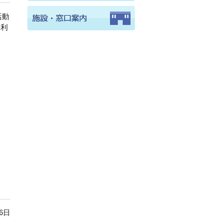
活動
。利
6日