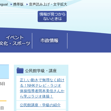
ingual
携帯版
音声読み上げ・文字拡大
公民館学級・講座
正しい動きで無理なく続け
5日
る！NHKテレビ・ラジオ
体操指導者岡本美佳さんか
ら学ぶラジオ体操！
公民館講座・学級の紹介
、日