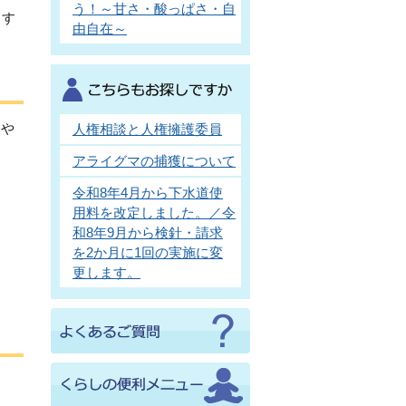
う！～甘さ・酸っぱさ・自
ます
由自在～
習や
人権相談と人権擁護委員
アライグマの捕獲について
令和8年4月から下水道使
用料を改定しました。／令
和8年9月から検針・請求
を2か月に1回の実施に変
更します。