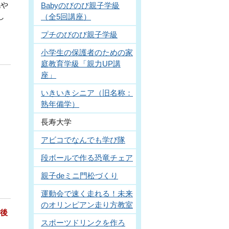
化や
Babyのびのび親子学級
し
（全5回講座）
プチのびのび親子学級
小学生の保護者のための家
庭教育学級「親力UP講
座」
いきいきシニア（旧名称：
熟年備学）
長寿大学
アビコでなんでも学び隊
段ボールで作る恐竜チェア
親子deミニ門松づくり
運動会で速く走れる！未来
のオリンピアン走り方教室
午後
スポーツドリンクを作ろ