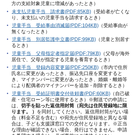
方の支給対象児童に増減があったとき）
未支払児童手当 請求書(PDF:85KB)
（受給者が亡くな
り、未支払いの児童手当を請求するとき）
児童手当 受給事由消滅届(PDF:104KB)
（受給事由が
無くなったとき）
児童手当 別居監護申立書(PDF:99KB)
（児童と別居す
るとき）
児童手当 父母指定者指定届(PDF:79KB)
（父母が海外
居住で、父母が指定する児童を養育するとき）
児童手当 登録内容変更届(PDF:250KB)
（市内で住所
氏名に変更があったとき、振込先口座を変更すると
き、マイナンバーに変更があったとき、婚姻・離婚等
により配偶者のマイナンバーを追加・削除するとき）
児童手当 受給証明書交付依頼書(PDF:60KB)
（自己破
産・住宅ローン等に使用するとき）※郵送での申請に
は、
切手を貼った返信用封筒（宛先は住民登録地に限
ります。 ）
を同封してください。返信用封筒がない場
合（料金不足を含む）や宛先が住民登録地と異なる場
合は、子ども支援課窓口での交付となります。※正当
な理由が確認できない場合、発行はできません。申請