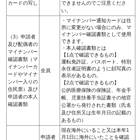
カードの写し
できませんのでご注意くださ
い。
・マイナンバー通知カードは住
所に変更がない場合にのみ、マ
イナンバー確認書類として使用
（3）申請者
できます。
及び配偶者の
・本人確認書類とは
マイナンバー
【1点で確認できるもの】
確認書類（マ
運転免許証、パスポート、特別
イナンバーカ
永住者証明書のように顔写真の
全員
ードやマイナ
表示があるもの。
ンバー入りの
【2点で確認できるもの】
住民票）及び
公的医療保険の保険証、年金手
申請者の本人
帳、児童扶養手当証書その他官
確認書類
公署から発行された書類（氏名
及び住所又は生年月日の記載の
あるもの）
現在海外にいること又は本年1
申請者
月1日に海外にいたことを確認