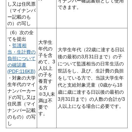
イナンバー確認書類として使用
し又は住民票
できます。
（マイナンバ
ー記載のも
の）の写し
（6）次の全
てを提出
大学生
・
監護相
年代の
大学生年代（22歳に達する日以
当・生計費の
子を含
後の最初の3月31日まで）の子
負担について
めて、3
について監護相当の日常生活の
の確認書
人以上
世話をし、及び、生計費の負担
(PDF:116KB)
の子を
・対象の大学
をしている方で、当該大学生年
養育す
生年代のマイ
代と支給対象児童（0歳から18
る方
ナンバーカー
歳に歳に達する日以後の最初の
※3人未
ドの写し又は
3月31日まで）の人数の合計が3
満は不
住民票（マイ
人以上になる場合に必要です。
要で
ナンバー記載
す。
のもの）の写
し