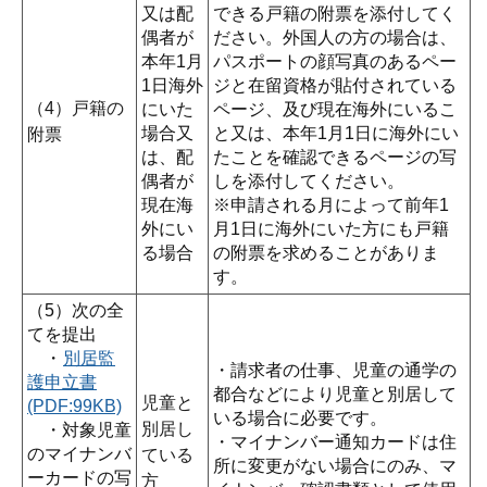
又は配
できる戸籍の附票を添付してく
偶者が
ださい。外国人の方の場合は、
本年1月
パスポートの顔写真のあるペー
1日海外
ジと在留資格が貼付されている
（4）戸籍の
にいた
ページ、及び現在海外にいるこ
場合又
と又は、本年1月1日に海外にい
附票
は、配
たことを確認できるページの写
偶者が
しを添付してください。
現在海
※申請される月によって前年1
外にい
月1日に海外にいた方にも戸籍
る場合
の附票を求めることがありま
す。
（5）次の全
てを提出
・
別居監
・請求者の仕事、児童の通学の
護申立書
都合などにより児童と別居して
児童と
(PDF:99KB)
いる場合に必要です。
別居し
・対象児童
・マイナンバー通知カードは住
のマイナンバ
ている
所に変更がない場合にのみ、マ
ーカードの写
方