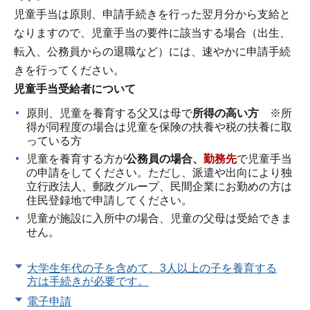
児童手当は原則、申請手続きを行った翌月分から支給と
なりますので、児童手当の要件に該当する場合（出生、
転入、公務員からの退職など）には、速やかに申請手続
きを行ってください。
児童手当受給者について
原則、児童を養育する父又は母で
所得の高い方
※所
得が同程度の場合は児童を保険の扶養や税の扶養に取
っている方
児童を養育する方が
公務員の場合、
勤務先
で児童手当
の申請をしてください。ただし、派遣や出向により独
立行政法人、郵政グループ、民間企業にお勤めの方は
住民登録地で申請してください。
児童が施設に入所中の場合、児童の父母は受給できま
せん。
大学生年代の子を含めて、3人以上の子を養育する
方は手続きが必要です。
電子申請