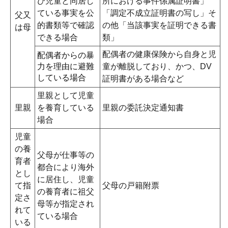
び児童と同居し
所における事件係属証明書」
ている事実を公
「調定不成立証明書の写し」そ
父又
的書類等で確認
の他「当該事実を証明できる書
は母
できる場合
類」
配偶者の健康保険から自身と児
配偶者からの暴
力を理由に避難
童が離脱しており、かつ、DV
している場合
証明書がある場合など
里親として児童
里親
を養育している
里親の委託決定通知書
場合
児童
の養
父母が仕事等の
育者
都合により海外
とし
に居住し、児童
て指
父母の戸籍附票
の養育者に祖父
定さ
母等が指定され
れて
ている場合
いる