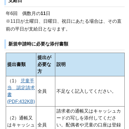
支給日
年6回 偶数月の
11
日
※11日が土曜日、日曜日、祝日にあたる場合は、その直
前の平日が支給日となります。
新規申請時に必要な添付書類
提出が
提出書類
必要な
説明
方
（1）
児童手
当 認定請求
全員
不足なく記入してください。
書
(PDF:432KB)
請求者の通帳又はキャッシュカ
（2）通帳又
ードの写しを添付してくださ
はキャッシュ
全員
い。配偶者や児童の口座は登録