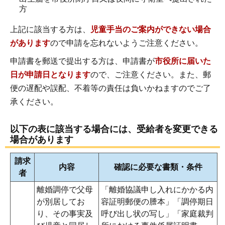
方
上記に該当する方は、
児童手当のご案内ができない場合
があります
ので申請を忘れないようご注意ください。
申請書を郵送で提出する方は、申請書が
市役所に届いた
日が申請日となります
ので、ご注意ください。また、郵
便の遅配や誤配、不着等の責任は負いかねますのでご了
承ください。
以下の表に該当する場合には、受給者を変更できる
場合があります
請求
内容
確認に必要な書類・条件
者
離婚調停で父母
「離婚協議申し入れにかかる内
が別居してお
容証明郵便の謄本」「調停期日
り、その事実及
呼び出し状の写し」「家庭裁判