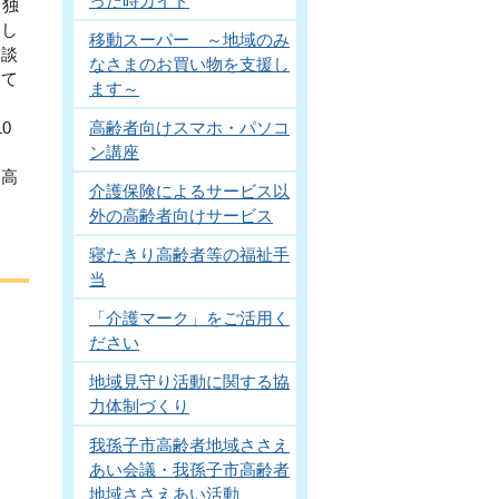
った時ガイド
も独
用し
移動スーパー ～地域のみ
相談
なさまのお買い物を支援し
して
ます～
高齢者向けスマホ・パソコ
0
ン講座
る高
介護保険によるサービス以
外の高齢者向けサービス
寝たきり高齢者等の福祉手
当
「介護マーク」をご活用く
ださい
地域見守り活動に関する協
力体制づくり
我孫子市高齢者地域ささえ
あい会議・我孫子市高齢者
地域ささえあい活動