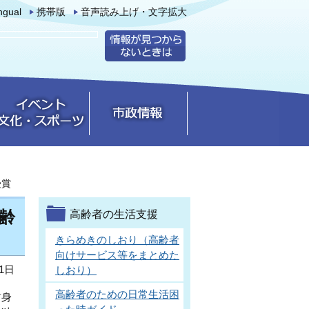
ingual
携帯版
音声読み上げ・文字拡大
受賞
齢
高齢者の生活支援
きらめきのしおり（高齢者
向けサービス等をまとめた
1日
しおり）
高齢者のための日常生活困
前身