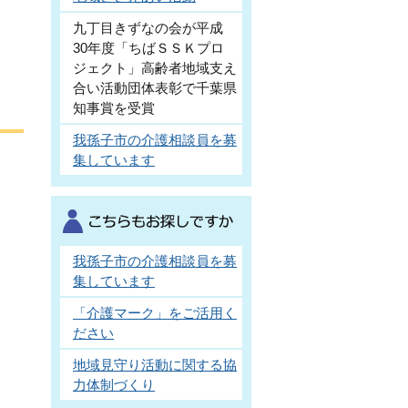
九丁目きずなの会が平成
30年度「ちばＳＳＫプロ
ジェクト」高齢者地域支え
合い活動団体表彰で千葉県
知事賞を受賞
我孫子市の介護相談員を募
集しています
我孫子市の介護相談員を募
集しています
「介護マーク」をご活用く
ださい
地域見守り活動に関する協
力体制づくり