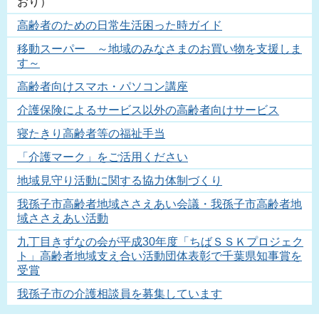
おり）
高齢者のための日常生活困った時ガイド
移動スーパー ～地域のみなさまのお買い物を支援しま
す～
高齢者向けスマホ・パソコン講座
介護保険によるサービス以外の高齢者向けサービス
寝たきり高齢者等の福祉手当
「介護マーク」をご活用ください
地域見守り活動に関する協力体制づくり
我孫子市高齢者地域ささえあい会議・我孫子市高齢者地
域ささえあい活動
九丁目きずなの会が平成30年度「ちばＳＳＫプロジェク
ト」高齢者地域支え合い活動団体表彰で千葉県知事賞を
受賞
我孫子市の介護相談員を募集しています