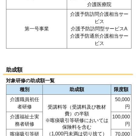
介護医療院
介護予防訪問介護相当サー
ビス
第一号事業
介護予防訪問型サービスA
介護予防通所介護相当サー
ビス
助成額
対象研修の助成額一覧
種別
助成額
限度額
介護職員初任
50,000
者研修
円
受講料等（受講料及び教材
費）の半額
介護福祉士実
100,000
※喀痰吸引等研修においては
務者研修
円
保険料を含む
（1,000円未満は切り捨て）
喀痰吸引等研
70,000