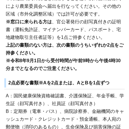
により農業委員会へ届出を行なってください。その他の
区域（市外化調整区域）では許可が必要です。
※窓口に来られる方は
、官公署発行の顔写真付きの証明
書（運転免許証、マイナンバーカード、パスポート、宅
地建物取引主任者証等）を1点ご持参ください。
上記の書類のない方は、次の書類のうちいずれか2点をご
持参ください。
※令和8年9月1日から受付時間が午前9時から午後4時30
分までとなるのでご注意ください。
2点必要な書類
※Aを2点または、AとBを1点ずつ
A：国民健康保険資格確認書、介護保険証、年金手帳、学
生証（顔写真付き）、社員証（顔写真付き）
B：定期券（電車・バス）、病院診察券、金融機関のキャ
ッシュカード・クレジットカード・預金通帳、本人宛の
郵便物（消印のあるもの）、生命保険及び損害保険の証