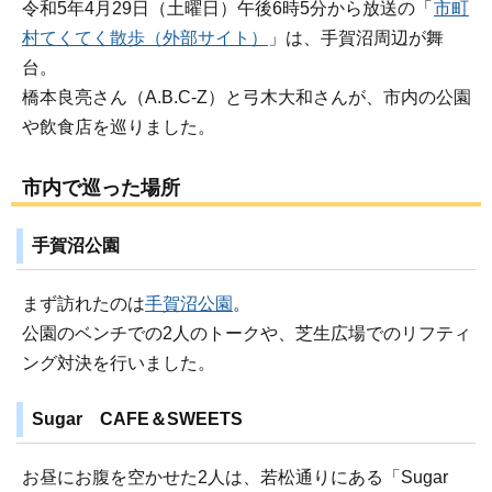
令和5年4月29日（土曜日）午後6時5分から放送の「
市町
村てくてく散歩（外部サイト）
」は、手賀沼周辺が舞
台。
橋本良亮さん（A.B.C-Z）と弓木大和さんが、市内の公園
や飲食店を巡りました。
市内で巡った場所
手賀沼公園
まず訪れたのは
手賀沼公園
。
公園のベンチでの2人のトークや、芝生広場でのリフティ
ング対決を行いました。
Sugar CAFE＆SWEETS
お昼にお腹を空かせた2人は、若松通りにある「Sugar