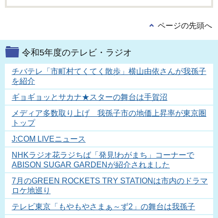
ページの先頭へ
令和5年度のテレビ・ラジオ
チバテレ「市町村てくてく散歩」横山由依さんが我孫子
を紹介
ギョギョッとサカナ★スターの舞台は手賀沼
メディア多数取り上げ 我孫子市の地価上昇率が東京圏
トップ
J:COM LIVEニュース
NHKラジオ花ラジちば「発見!わがまち」コーナーで
ABISON SUGAR GARDENが紹介されました
7月のGREEN ROCKETS TRY STATIONは市内のドラマ
ロケ地巡り
テレビ東京「もやもやさまぁ～ず2」の舞台は我孫子