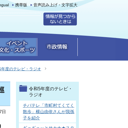
ingual
携帯版
音声読み上げ・文字拡大
5年度のテレビ・ラジオ
巡
令和5年度のテレビ・
ラジオ
チバテレ「市町村てくてく
7日
散歩」横山由依さんが我孫
子を紹介
り
ギョギョッとサカナ★スタ