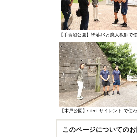
【手賀沼公園】墜落JKと廃人教師で
【木戸公園】silent-サイレント-で
このページについてのお