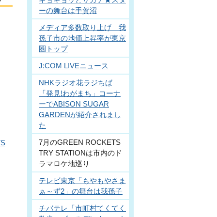
ーの舞台は手賀沼
メディア多数取り上げ 我
孫子市の地価上昇率が東京
圏トップ
J:COM LIVEニュース
NHKラジオ花ラジちば
「発見!わがまち」コーナ
ーでABISON SUGAR
GARDENが紹介されまし
た
7月のGREEN ROCKETS
TS
TRY STATIONは市内のド
ラマロケ地巡り
テレビ東京「もやもやさま
ぁ～ず2」の舞台は我孫子
チバテレ「市町村てくてく