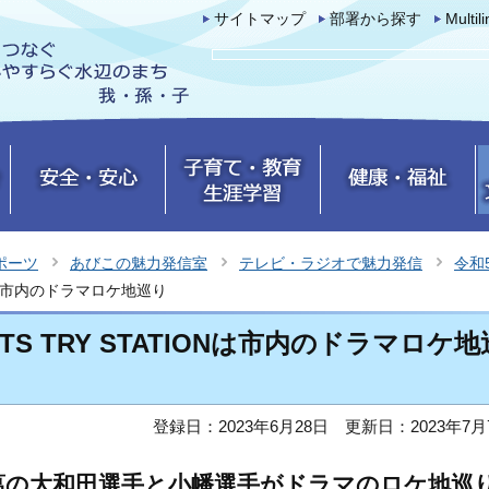
サイトマップ
部署から探す
Multil
ポーツ
あびこの魅力発信室
テレビ・ラジオで魅力発信
令和
IONは市内のドラマロケ地巡り
ETS TRY STATIONは市内のドラマロケ地
登録日：2023年6月28日
更新日：2023年7月
葛の大和田選手と小幡選手がドラマのロケ地巡