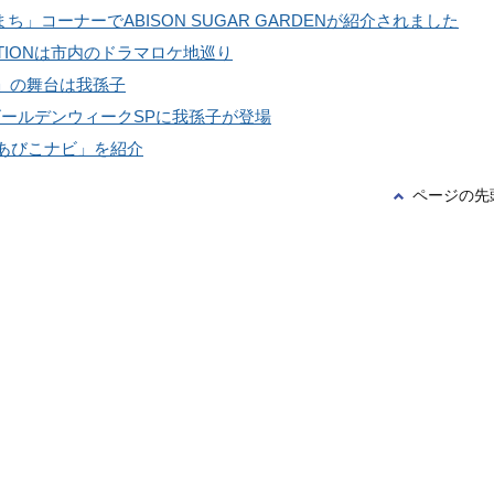
ち」コーナーでABISON SUGAR GARDENが紹介されました
STATIONは市内のドラマロケ地巡り
」の舞台は我孫子
ールデンウィークSPに我孫子が登場
替えあびこナビ」を紹介
ページの先