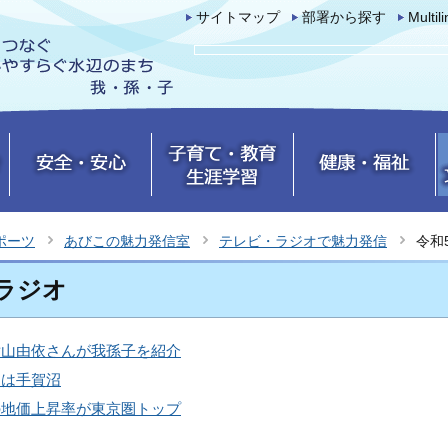
サイトマップ
部署から探す
Multil
ポーツ
あびこの魅力発信室
テレビ・ラジオで魅力発信
令和
ラジオ
横山由依さんが我孫子を紹介
台は手賀沼
の地価上昇率が東京圏トップ