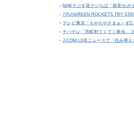
NHKラジオ花ラジちば「発見!わがま
7月のGREEN ROCKETS TRY 
テレビ東京「もやもやさまぁ～ず2
チバテレ「市町村てくてく散歩」ゴ
J:COM LIVEニュースで「住み