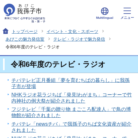
メニュー
Multilingual
トップページ
イベント・文化・スポーツ
あびこの魅力発信室
テレビ・ラジオで魅力発信
令和6年度のテレビ・ラジオ
令和6年度のテレビ・ラジオ
チバテレビ正月番組「夢を育むちばの暮らし」に我孫
子市が登場
NHKラジオ花ラジちば「発見!わがまち」コーナーで竹
内神社の例大祭が紹介されました
フジテレビ「千葉の贈り物 まごころ配達人」で鳥の博
物館が紹介されました
チバテレ「newsチバ」で我孫子のちば文化資産が紹介
されました