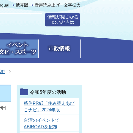
ingual
携帯版
音声読み上げ・文字拡大
活動
令和5年度の活動
移住PR紙「住み替えあび
9日
こナビ」2024年版
台湾のイベントで
ABIROADを配布