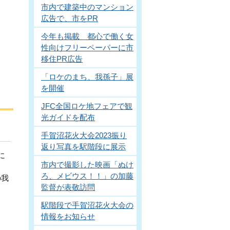
市内で建築中のマンション
広告で、市をPR
今年も掲載 都心で働く女
性向けフリーペーパーに市
移住PR広告
「ロケのまち、我孫子」展
を開催
JFC全国ロケ地フェアで観
光ガイドを配布
手賀沼花火大会2023振り
返り写真を駅階段に展示
に
市内で撮影した映画「ぬけ
ろ、メビウス！！」の加藤
の我
監督が表敬訪問
駅階段で手賀沼花火大会の
情報をお知らせ