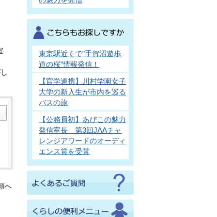
室
東京駅近くで”手賀沼遊歩
道の桜”情報発信！
がし
【官学連携】川村学園女子
大学の新入生が市内を巡る
バスの旅
【公務員初】あびこの魅力
発信室長 第3回JAAチャ
レンジアワードのオーディ
エンス賞を受賞
頭へ