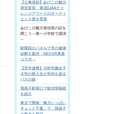
【公務員初】あびこの魅力
発信室長 第3回JAAチャ
レンジアワードのオーディ
エンス賞を受賞
あびこの魅力発信室の話を
聞こう～第一小学校で講演
～
駅階段のパネルで市の健康
診断を案内－NECGR東葛
コラボ－
【官学連携】川村学園女子
大学の新入生が市内を巡る
バスの旅
我孫子駅南口で観光情報紙
を紹介
東京で開催「魅力いっぱい
ギュッと千葉」で、我孫子
の魅力を発信