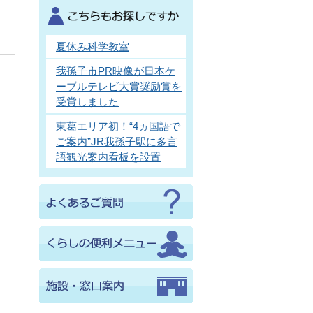
夏休み科学教室
我孫子市PR映像が日本ケ
ーブルテレビ大賞奨励賞を
受賞しました
東葛エリア初！“4ヵ国語で
ご案内”JR我孫子駅に多言
語観光案内看板を設置