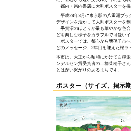
都内・県内書店に大判ポスターを掲
平成28年3月に東京駅の八重洲ブッ
デザインを活かして大判ポスターを制
手賀沼のほとりが最も華やかな色合
どを楽しむ様子をカラフルで可愛いイ
ポスターでは、都心から我孫子市への
どのメッセージ、2年目を迎えた桜ラ
本市は、大正から昭和にかけて白樺派
ンデルセン賞受賞者の上橋菜穂子さん
とは深い繋がりのあるまちです。
ポスター（サイズ、掲示期