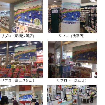
リブロ（新橋汐留店）
リブロ（浅草店）
リブロ（富士見台店）
リブロ（一之江店）