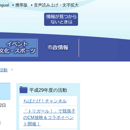
ingual
携帯版
音声読み上げ・文字拡大
の活動
平成29年度の活動
ちばとぴ！チャンネル
2日
「トリガール！」で我孫子
。
のCM放映＆コラボイベン
客
ト開催！