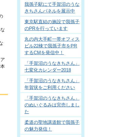
我孫子駅にて手賀沼のうな
。
きちさんパネルを展示中
の
東京駅直結の施設で我孫子
のPRを行っています
ーな
丸の内大手町一帯オフィス
な
ビル22棟で我孫子市をPR
するCMを発信中！
際ア
「手賀沼のうなきちさん」
で本
七変化カレンダー2018
「手賀沼のうなきちさん」
年賀状をご利用ください
「手賀沼のうなきちさん」
のぬいぐるみは完売しまし
た
柔道の聖地講道館で我孫子
の魅力発信！