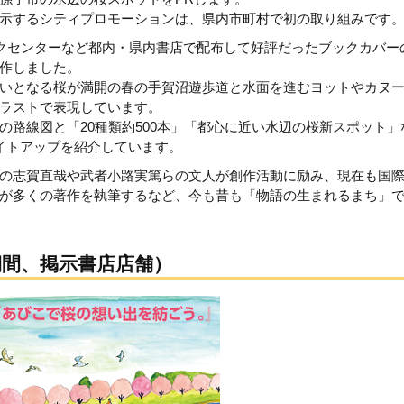
示するシティプロモーションは、県内市町村で初の取り組みです
クセンターなど都内・県内書店で配布して好評だったブックカバー
作しました。
いとなる桜が満開の春の手賀沼遊歩道と水面を進むヨットやカヌ
ラストで表現しています。
路線図と「20種類約500本」「都心に近い水辺の桜新スポット」
イトアップを紹介しています。
の志賀直哉や武者小路実篤らの文人が創作活動に励み、現在も国
が多くの著作を執筆するなど、今も昔も「物語の生まれるまち」
間、掲示書店店舗）