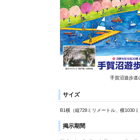
手賀沼遊歩道
サイズ
B1横（縦728ミリメートル、横1030
掲示期間