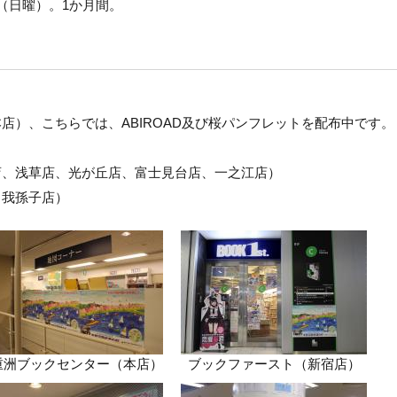
日（日曜）。1か月間。
店）、こちらでは、ABIROAD及び桜パンフレットを配布中です。
店、浅草店、光が丘店、富士見台店、一之江店）
、我孫子店）
重洲ブックセンター（本店）
ブックファースト（新宿店）