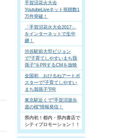
手賀沼花火大会
YoutubeLiveネット視聴数1
万件突破！
「手賀沼花火大会2017」
をインターネットで生中
継！
渋谷駅前大型ビジョン
で”子育てしやすいまち我
孫子”をPRするCMを放映
全国初 おひるねアートポ
スターで”子育てしやすい
まち我孫子”PR
東京駅近くで”手賀沼遊歩
道の桜”情報発信！
県内初！都内・県内書店で
シティプロモーション！！