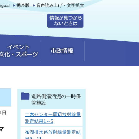
ingual
携帯版
音声読み上げ・文字拡大
道路側溝汚泥の一時保
管施設
1日
土木センター周辺放射線量
測定結果1～5
マ
布湖排水路放射線量測定結
果9～11