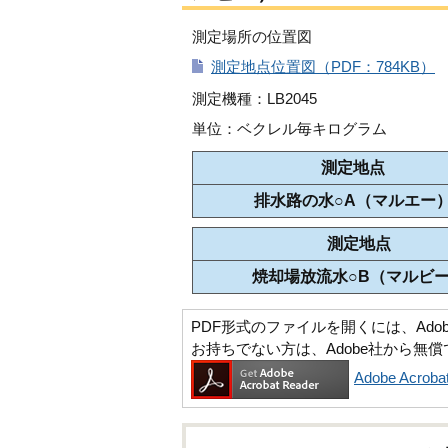
測定場所の位置図
測定地点位置図（PDF：784KB）
測定機種：LB2045
単位：ベクレル毎キログラム
測定地点
排水路の水○A（マルエー
測定地点
焼却場放流水○B（マルビ
PDF形式のファイルを開くには、Adobe Ac
お持ちでない方は、Adobe社から無
Adobe Acr