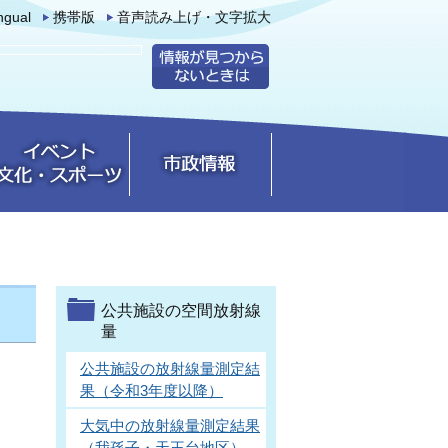
ingual
携帯版
音声読み上げ・文字拡大
公共施設の空間放射線
量
公共施設の放射線量測定結
果（令和3年度以降）
大気中の放射線量測定結果
（我孫子・天王台地区）