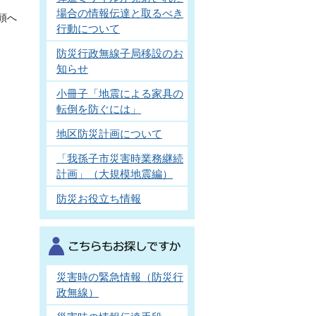
場合の情報伝達と取るべき
頭へ
行動について
防災行政無線子局移設のお
知らせ
小冊子「地震による家具の
転倒を防ぐには」
地区防災計画について
「我孫子市災害時業務継続
計画」（大規模地震編）
防災お役立ち情報
災害時の緊急情報（防災行
政無線）