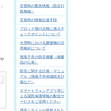
う。
災害時の緊急情報（防災行
政無線）
。
災害時の情報伝達手段
ブロック塀の点検に係るチ
ェックポイントについて
大雪時における建築物の注
意喚起について
我孫子市の防災備蓄（備蓄
。や
品の公表）
防災に関する計画・マニュ
アル（我孫子市地域防災計
画など）
スマートフォンアプリ等に
よる国民保護情報の配信サ
ービスをご活用ください
弾道ミサイルが発射された