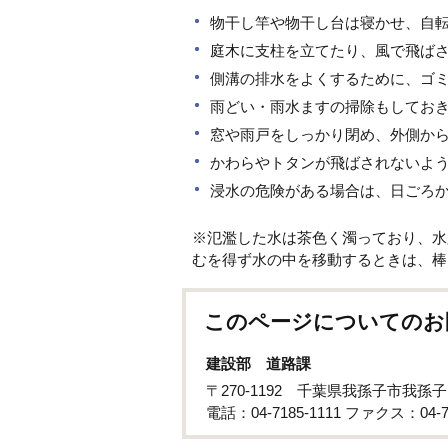
物干し竿や物干し台は寝かせ、自
庭木に支柱を立てたり、風で飛ば
側溝の排水をよくするために、ゴ
雨どい・雨水ますの掃除もしてお
窓や雨戸をしっかり閉め、外側か
かわらやトタンが飛ばされないよ
浸水の危険がある場合は、日ごろ
※氾濫した水は茶色く濁っており、水
むを得ず水の中を移動するときは、棒
このページについてのお
建設部 道路課
〒270-1192 千葉県我孫子市我孫
電話：04-7185-1111 ファクス：04-71